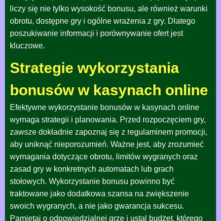
liczy się nie tylko wysokość bonusu, ale również warunki
obrotu, dostępne gry i ogólne wrażenia z gry. Dlatego
poszukiwanie informacji i porównywanie ofert jest
kluczowe.
Strategie wykorzystania
bonusów w kasynach online
Efektywne wykorzystanie bonusów w kasynach online
wymaga strategii i planowania. Przed rozpoczęciem gry,
zawsze dokładnie zapoznaj się z regulaminem promocji,
aby uniknąć nieporozumień. Ważne jest, aby zrozumieć
wymagania dotyczące obrotu, limitów wygranych oraz
zasad gry w konkretnych automatach lub grach
stołowych. Wykorzystanie bonusu powinno być
traktowane jako dodatkowa szansa na zwiększenie
swoich wygranych, a nie jako gwarancja sukcesu.
Pamiętaj o odpowiedzialnej grze i ustal budżet, którego