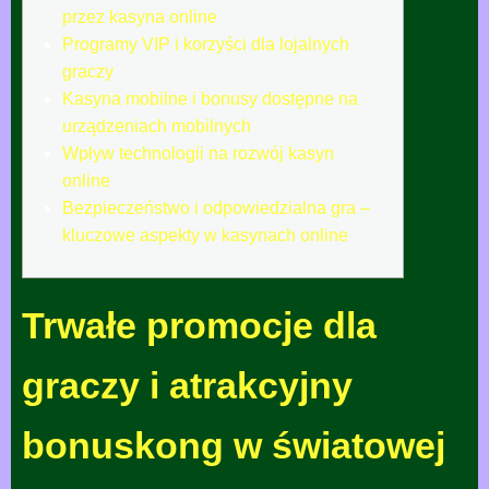
przez kasyna online
Programy VIP i korzyści dla lojalnych
graczy
Kasyna mobilne i bonusy dostępne na
urządzeniach mobilnych
Wpływ technologii na rozwój kasyn
online
Bezpieczeństwo i odpowiedzialna gra –
kluczowe aspekty w kasynach online
Trwałe promocje dla
graczy i atrakcyjny
bonuskong w światowej