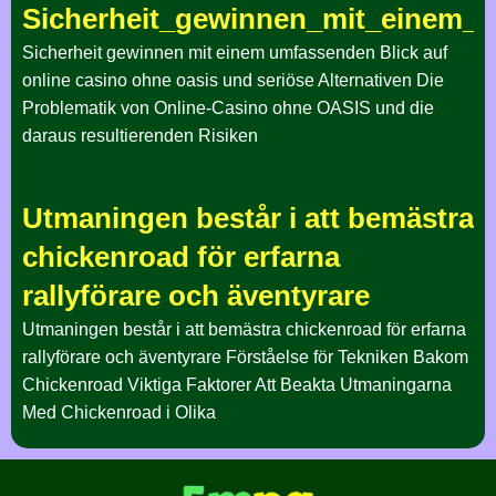
Sicherheit_gewinnen_mit_einem_
Sicherheit gewinnen mit einem umfassenden Blick auf
online casino ohne oasis und seriöse Alternativen Die
Problematik von Online-Casino ohne OASIS und die
daraus resultierenden Risiken
Utmaningen består i att bemästra
chickenroad för erfarna
rallyförare och äventyrare
Utmaningen består i att bemästra chickenroad för erfarna
rallyförare och äventyrare Förståelse för Tekniken Bakom
Chickenroad Viktiga Faktorer Att Beakta Utmaningarna
Med Chickenroad i Olika