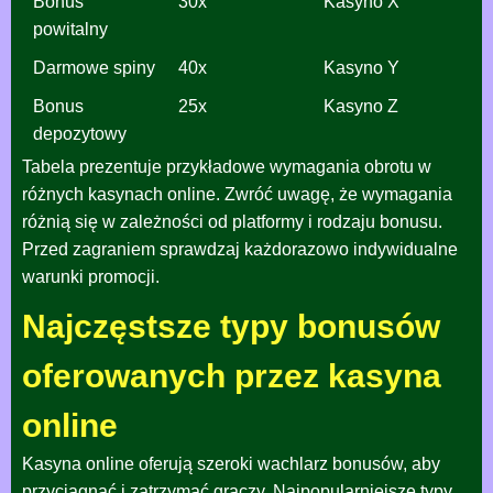
Bonus
30x
Kasyno X
powitalny
Darmowe spiny
40x
Kasyno Y
Bonus
25x
Kasyno Z
depozytowy
Tabela prezentuje przykładowe wymagania obrotu w
różnych kasynach online. Zwróć uwagę, że wymagania
różnią się w zależności od platformy i rodzaju bonusu.
Przed zagraniem sprawdzaj każdorazowo indywidualne
warunki promocji.
Najczęstsze typy bonusów
oferowanych przez kasyna
online
Kasyna online oferują szeroki wachlarz bonusów, aby
przyciągnąć i zatrzymać graczy. Najpopularniejsze typy