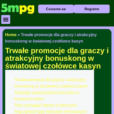
Conecte-se
Registro
Baixar Aplicativo
Caça Níqueis
Cassino Ao Vivo
Home
»
Trwałe promocje dla graczy i atrakcyjny
bonuskong w światowej czołówce kasyn
Trwałe promocje dla graczy i
atrakcyjny bonuskong w
światowej czołówce kasyn
Trwałe promocje dla graczy i atrakcyjny
bonuskong w światowej czołówce kasyn
Strategie wykorzystania bonusów w
kasynach online
Rola wymagań obrotu w bonusach
Najczęstsze typy bonusów oferowanych