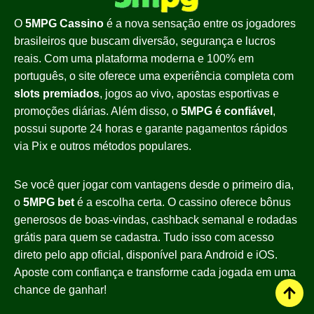
O
5MPG Cassino
é a nova sensação entre os jogadores
brasileiros que buscam diversão, segurança e lucros
reais. Com uma plataforma moderna e 100% em
português, o site oferece uma experiência completa com
slots premiados
, jogos ao vivo, apostas esportivas e
promoções diárias. Além disso, o
5MPG é confiável
,
possui suporte 24 horas e garante pagamentos rápidos
via Pix e outros métodos populares.
Se você quer jogar com vantagens desde o primeiro dia,
o
5MPG bet
é a escolha certa. O cassino oferece bônus
generosos de boas-vindas, cashback semanal e rodadas
grátis para quem se cadastra. Tudo isso com acesso
direto pelo app oficial, disponível para Android e iOS.
Aposte com confiança e transforme cada jogada em uma
chance de ganhar!