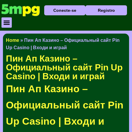
Conecte-se
Registro
Baixar Aplicativo
Caça Níqueis
Cassino Ao Vivo
Home
»
Пин Ап Казино – Официальный сайт Pin
Up Casino | Входи и играй
Пин Ап Казино –
Официальный сайт Pin Up
Casino | Входи и играй
Пин Ап Казино –
Официальный сайт Pin
Up Casino | Входи и