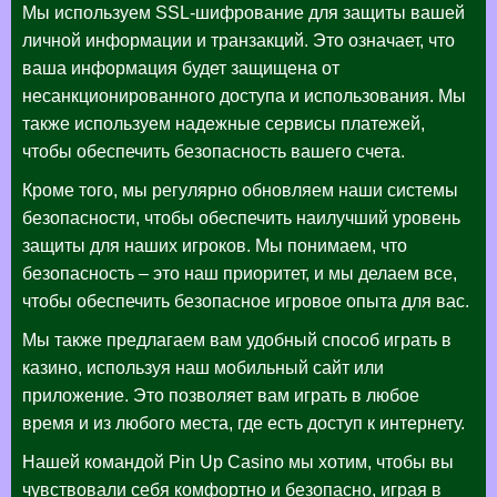
Мы используем SSL-шифрование для защиты вашей
личной информации и транзакций. Это означает, что
ваша информация будет защищена от
несанкционированного доступа и использования. Мы
также используем надежные сервисы платежей,
чтобы обеспечить безопасность вашего счета.
Кроме того, мы регулярно обновляем наши системы
безопасности, чтобы обеспечить наилучший уровень
защиты для наших игроков. Мы понимаем, что
безопасность – это наш приоритет, и мы делаем все,
чтобы обеспечить безопасное игровое опыта для вас.
Мы также предлагаем вам удобный способ играть в
казино, используя наш мобильный сайт или
приложение. Это позволяет вам играть в любое
время и из любого места, где есть доступ к интернету.
Нашей командой Pin Up Casino мы хотим, чтобы вы
чувствовали себя комфортно и безопасно, играя в