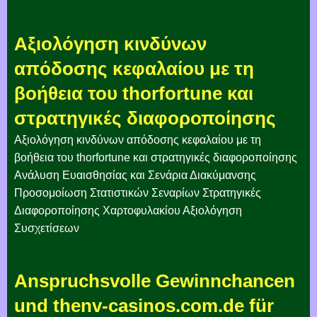
Αξιολόγηση κινδύνων
απόδοσης κεφαλαίου με τη
βοήθεια του thorfortune και
στρατηγικές διαφοροποίησης
Αξιολόγηση κινδύνων απόδοσης κεφαλαίου με τη
βοήθεια του thorfortune και στρατηγικές διαφοροποίησης
Ανάλυση Ευαισθησίας και Σενάρια Διακύμανσης
Προσομοίωση Στατιστικών Σεναρίων Στρατηγικές
Διαφοροποίησης Χαρτοφυλακίου Αξιολόγηση
Συσχετίσεων
Anspruchsvolle Gewinnchancen
und thenv-casinos.com.de für