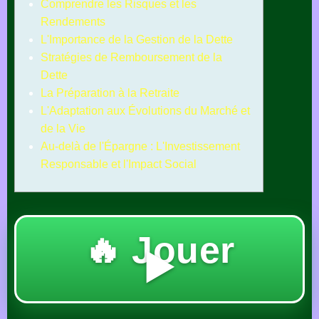
Comprendre les Risques et les
Rendements
L'Importance de la Gestion de la Dette
Stratégies de Remboursement de la
Dette
La Préparation à la Retraite
L'Adaptation aux Évolutions du Marché et
de la Vie
Au-delà de l'Épargne : L'Investissement
Responsable et l'Impact Social
🔥 Jouer
▶️