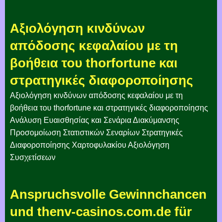
Αξιολόγηση κινδύνων
απόδοσης κεφαλαίου με τη
βοήθεια του thorfortune και
στρατηγικές διαφοροποίησης
Αξιολόγηση κινδύνων απόδοσης κεφαλαίου με τη
βοήθεια του thorfortune και στρατηγικές διαφοροποίησης
Ανάλυση Ευαισθησίας και Σενάρια Διακύμανσης
Προσομοίωση Στατιστικών Σεναρίων Στρατηγικές
Διαφοροποίησης Χαρτοφυλακίου Αξιολόγηση
Συσχετίσεων
Anspruchsvolle Gewinnchancen
und thenv-casinos.com.de für