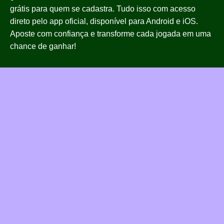
grátis para quem se cadastra. Tudo isso com acesso
direto pelo app oficial, disponível para Android e iOS.
Aposte com confiança e transforme cada jogada em uma
chance de ganhar!