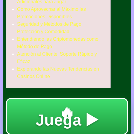
Adicionales para Jugar
Cómo Aprovechar al Máximo las
Promociones Disponibles
Seguridad y Métodos de Pago:
Protección y Comodidad
Entendiendo las Criptomonedas como
Método de Pago
Atención al Cliente: Soporte Rápido y
Eficaz
Explorando las Nuevas Tendencias en
Casinos Online
🔥
Juega ▶️