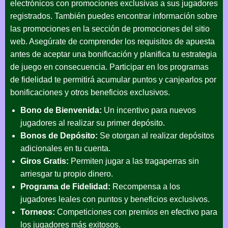
electrónicos con promociones exclusivas a sus jugadores
registrados. También puedes encontrar información sobre
las promociones en la sección de promociones del sitio
web. Asegúrate de comprender los requisitos de apuesta
antes de aceptar una bonificación y planifica tu estrategia
de juego en consecuencia. Participar en los programas
de fidelidad te permitirá acumular puntos y canjearlos por
bonificaciones y otros beneficios exclusivos.
Bono de Bienvenida:
Un incentivo para nuevos
jugadores al realizar su primer depósito.
Bonos de Depósito:
Se otorgan al realizar depósitos
adicionales en tu cuenta.
Giros Gratis:
Permiten jugar a las tragaperras sin
arriesgar tu propio dinero.
Programa de Fidelidad:
Recompensa a los
jugadores leales con puntos y beneficios exclusivos.
Torneos:
Competiciones con premios en efectivo para
los jugadores más exitosos.