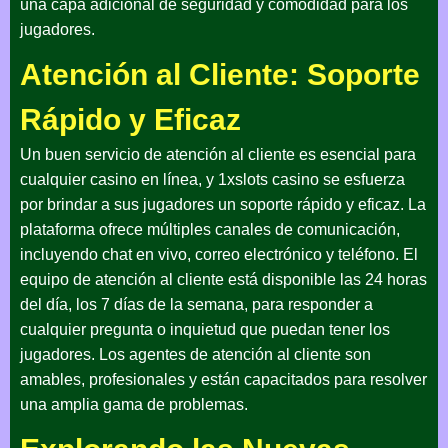
una capa adicional de seguridad y comodidad para los
jugadores.
Atención al Cliente: Soporte
Rápido y Eficaz
Un buen servicio de atención al cliente es esencial para
cualquier casino en línea, y 1xslots casino se esfuerza
por brindar a sus jugadores un soporte rápido y eficaz. La
plataforma ofrece múltiples canales de comunicación,
incluyendo chat en vivo, correo electrónico y teléfono. El
equipo de atención al cliente está disponible las 24 horas
del día, los 7 días de la semana, para responder a
cualquier pregunta o inquietud que puedan tener los
jugadores. Los agentes de atención al cliente son
amables, profesionales y están capacitados para resolver
una amplia gama de problemas.