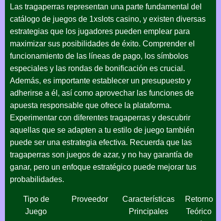
Las tragaperras representan una parte fundamental del
catálogo de juegos de 1xslots casino, y existen diversas
estrategias que los jugadores pueden emplear para
maximizar sus posibilidades de éxito. Comprender el
funcionamiento de las líneas de pago, los símbolos
especiales y las rondas de bonificación es crucial.
Además, es importante establecer un presupuesto y
adherirse a él, así como aprovechar las funciones de
apuesta responsable que ofrece la plataforma.
Experimentar con diferentes tragaperras y descubrir
aquellas que se adapten a tu estilo de juego también
puede ser una estrategia efectiva. Recuerda que las
tragaperras son juegos de azar, y no hay garantía de
ganar, pero un enfoque estratégico puede mejorar tus
probabilidades.
Tipo de
Proveedor
Características
Retorno
Juego
Principales
Teórico