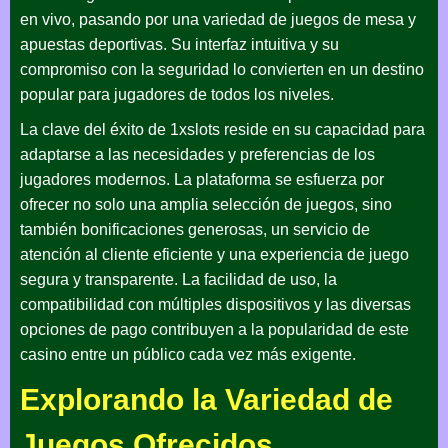
en vivo, pasando por una variedad de juegos de mesa y
apuestas deportivas. Su interfaz intuitiva y su
compromiso con la seguridad lo convierten en un destino
popular para jugadores de todos los niveles.
La clave del éxito de 1xslots reside en su capacidad para
adaptarse a las necesidades y preferencias de los
jugadores modernos. La plataforma se esfuerza por
ofrecer no solo una amplia selección de juegos, sino
también bonificaciones generosas, un servicio de
atención al cliente eficiente y una experiencia de juego
segura y transparente. La facilidad de uso, la
compatibilidad con múltiples dispositivos y las diversas
opciones de pago contribuyen a la popularidad de este
casino entre un público cada vez más exigente.
Explorando la Variedad de
Juegos Ofrecidos