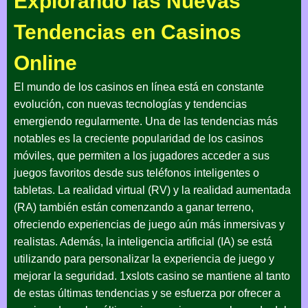
Explorando las Nuevas
Tendencias en Casinos
Online
El mundo de los casinos en línea está en constante
evolución, con nuevas tecnologías y tendencias
emergiendo regularmente. Una de las tendencias más
notables es la creciente popularidad de los casinos
móviles, que permiten a los jugadores acceder a sus
juegos favoritos desde sus teléfonos inteligentes o
tabletas. La realidad virtual (RV) y la realidad aumentada
(RA) también están comenzando a ganar terreno,
ofreciendo experiencias de juego aún más inmersivas y
realistas. Además, la inteligencia artificial (IA) se está
utilizando para personalizar la experiencia de juego y
mejorar la seguridad. 1xslots casino se mantiene al tanto
de estas últimas tendencias y se esfuerza por ofrecer a