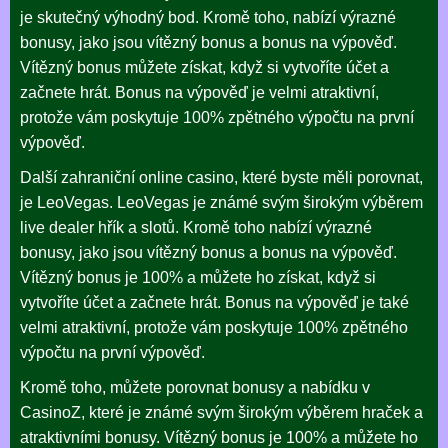
je skutečný výhodný bod. Kromě toho, nabízí výrazné
bonusy, jako jsou vítězný bonus a bonus na výpověď.
Vítězný bonus můžete získat, když si vytvoříte účet a
začnete hrát. Bonus na výpověď je velmi atraktivní,
protože vám poskytuje 100% zpětného výpočtu na první
výpověď.
Další zahraniční online casino, které byste měli porovnat,
je LeoVegas. LeoVegas je známé svým širokým výběrem
live dealer hřík a slotů. Kromě toho nabízí výrazné
bonusy, jako jsou vítězný bonus a bonus na výpověď.
Vítězný bonus je 100% a můžete ho získat, když si
vytvoříte účet a začnete hrát. Bonus na výpověď je také
velmi atraktivní, protože vám poskytuje 100% zpětného
výpočtu na první výpověď.
Kromě toho, můžete porovnat bonusy a nabídku v
CasinoZ, které je známé svým širokým výběrem hraček a
atraktivními bonusy. Vítězný bonus je 100% a můžete ho