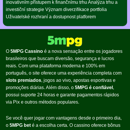
inovativním přístupem k finančnímu trhu Analýza trhu a
investiční strategie Význam diverzifikace portfolia
Uživatelské rozhraní a dostupnost platforem
O
5MPG Cassino
é a nova sensação entre os jogadores
brasileiros que buscam diversão, segurança e lucros
reais. Com uma plataforma moderna e 100% em
português, o site oferece uma experiência completa com
slots premiados
, jogos ao vivo, apostas esportivas e
promoções diárias. Além disso, o
5MPG é confiável
,
possui suporte 24 horas e garante pagamentos rápidos
via Pix e outros métodos populares.
Se você quer jogar com vantagens desde o primeiro dia,
o
5MPG bet
é a escolha certa. O cassino oferece bônus