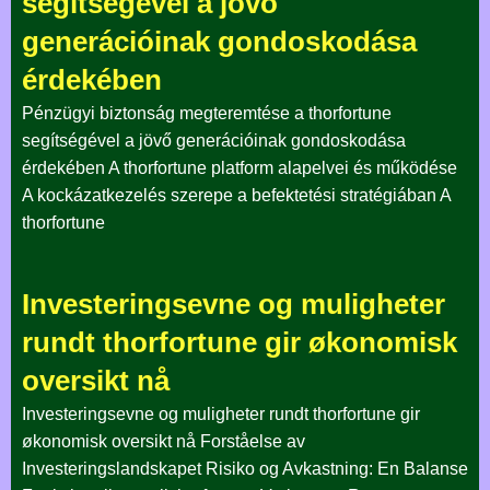
segítségével a jövő
generációinak gondoskodása
érdekében
Pénzügyi biztonság megteremtése a thorfortune
segítségével a jövő generációinak gondoskodása
érdekében A thorfortune platform alapelvei és működése
A kockázatkezelés szerepe a befektetési stratégiában A
thorfortune
Investeringsevne og muligheter
rundt thorfortune gir økonomisk
oversikt nå
Investeringsevne og muligheter rundt thorfortune gir
økonomisk oversikt nå Forståelse av
Investeringslandskapet Risiko og Avkastning: En Balanse