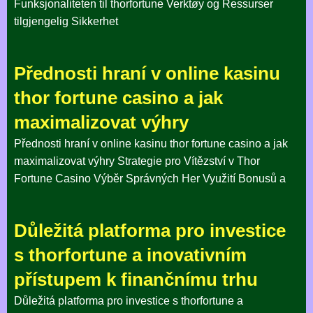
Funksjonaliteten til thorfortune Verktøy og Ressurser
tilgjengelig Sikkerhet
Přednosti hraní v online kasinu
thor fortune casino a jak
maximalizovat výhry
Přednosti hraní v online kasinu thor fortune casino a jak
maximalizovat výhry Strategie pro Vítězství v Thor
Fortune Casino Výběr Správných Her Využití Bonusů a
Důležitá platforma pro investice
s thorfortune a inovativním
přístupem k finančnímu trhu
Důležitá platforma pro investice s thorfortune a