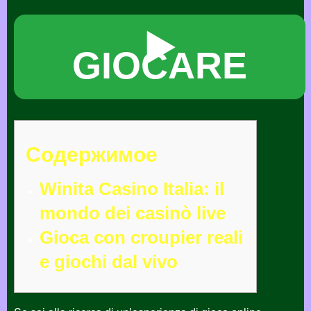
▶️
GIOCARE
Содержимое
Winita Casino Italia: il
mondo dei casinò live
Gioca con croupier reali
e giochi dal vivo