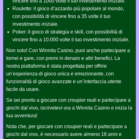
vincere fino a 1000 volte il tuo investimento iniziale.
Roulette: il gioco d’azzardo più popolare al mondo,
con possibilità di vincere fino a 35 volte il tuo
investimento iniziale.
Poker: il gioco di strategia e skill, con possibilità di
vincere fino a 10.000 volte il tuo investimento iniziale.
Non solo! Con Winnita Casino, puoi anche partecipare a
tornei e gare, con premi in denaro e altri benefici. La
nostra piattaforma è stata progettata per offrire
un’esperienza di gioco unica e emozionante, con
funzionalità di gioco avanzate e un’interfaccia utente
facile da usare.
Se sei pronto a giocare con croupier reali e partecipare a
giochi dal vivo, iscrivetevi ora a Winnita Casino e inizia la
tua avventura!
Nota che, per giocare con croupier reali e partecipare a
giochi dal vivo, è necessario avere almeno 18 anni e