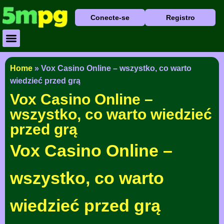
Conecte-se
Registro
Baixar Aplicativo
Caça Níqueis
Cassino Ao Vivo
Home
»
Vox Casino Online – wszystko, co warto
wiedzieć przed grą
Vox Casino Online –
wszystko, co warto wiedzieć
przed grą
Vox Casino Online –
wszystko, co warto
wiedzieć przed grą