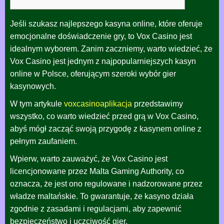
Jeśli szukasz najlepszego kasyna online, które oferuje
emocjonalne doświadczenie gry, to Vox Casino jest
idealnym wyborem. Zanim zaczniemy, warto wiedzieć, że
Vox Casino jest jednym z najpopularniejszych kasyn
online w Polsce, oferującym szeroki wybór gier
kasynowych.
W tym artykule
voxcasinoaplikacja
przedstawimy
wszystko, co warto wiedzieć przed grą w Vox Casino,
abyś mógł zacząć swoją przygodę z kasynem online z
pełnym zaufaniem.
Wpierw, warto zauważyć, że Vox Casino jest
licencjonowane przez Malta Gaming Authority, co
oznacza, że jest ono regulowane i nadzorowane przez
władze maltańskie. To gwarantuje, że kasyno działa
zgodnie z zasadami i regulacjami, aby zapewnić
bezpieczeństwo i uczciwość gier.