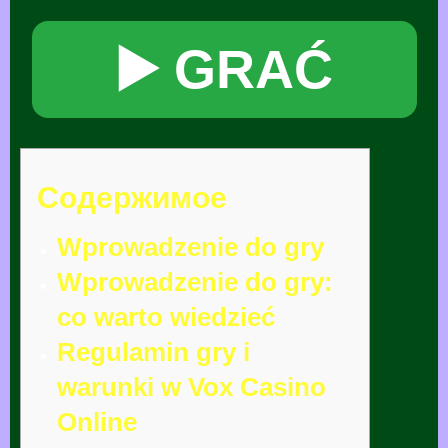
▶️ GRAĆ
Содержимое
Wprowadzenie do gry
Wprowadzenie do gry:
co warto wiedzieć
Regulamin gry i
warunki w Vox Casino
Online