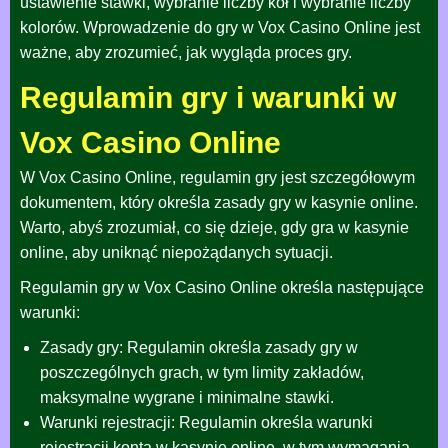
ustawienie stawki, wybranie liczby kół i wybranie liczby
kolorów. Wprowadzenie do gry w Vox Casino Online jest
ważne, aby zrozumieć, jak wygląda proces gry.
Regulamin gry i warunki w
Vox Casino Online
W Vox Casino Online, regulamin gry jest szczegółowym
dokumentem, który określa zasady gry w kasynie online.
Warto, abyś zrozumiał, co się dzieje, gdy gra w kasynie
online, aby uniknąć niepożądanych sytuacji.
Regulamin gry w Vox Casino Online określa następujące
warunki:
Zasady gry: Regulamin określa zasady gry w
poszczególnych grach, w tym limity zakładów,
maksymalne wygrane i minimalne stawki.
Warunki rejestracji: Regulamin określa warunki
rejestracji konta w kasynie online, w tym wymagania