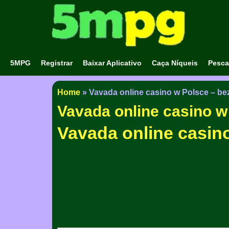
5MPG
Registrar
Baixar Aplicativo
Caça Níqueis
Pesca
Home
»
Vavada online casino w Polsce – b
Vavada online casino w
Vavada online casin