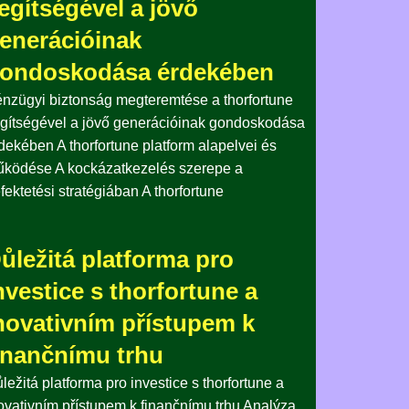
egítségével a jövő
enerációinak
ondoskodása érdekében
nzügyi biztonság megteremtése a thorfortune
gítségével a jövő generációinak gondoskodása
dekében A thorfortune platform alapelvei és
ködése A kockázatkezelés szerepe a
fektetési stratégiában A thorfortune
ůležitá platforma pro
nvestice s thorfortune a
novativním přístupem k
inančnímu trhu
ležitá platforma pro investice s thorfortune a
ovativním přístupem k finančnímu trhu Analýza