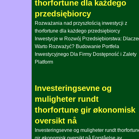
thorfortune dla każdego
przedsiębiorcy
Rozważania nad przyszłością inwestycji z
thorfortune dla każdego przedsiębiorcy
Inwestycje w Rozwój Przedsiębiorstwa: Dlacz
Warto Rozważyć? Budowanie Portfela
Inwestycyjnego Dla Firmy Dostępność i Zalety
Platform
Investeringsevne og
muligheter rundt
thorfortune gir økonomisk
oversikt nå
Investeringsevne og muligheter rundt thorfortun
gir økonomisk oversikt nå Forståelse av