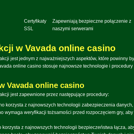
Certyfikaty
Zapewniają bezpieczne połączenie z
SSL
naszymi serwerami
cji w Vavada online casino
akcji jest jednym z najważniejszych aspektów, które powinny 
vada online casino stosuje najnowsze technologie i procedury
w Vavada online casino
kcji jest zapewnione przez następujące procedury:
o korzysta z najnowszych technologii zabezpieczenia danych, 
ino wymaga weryfikacji tożsamości przed rozpoczęciem gry, ab
 korzysta z najnowszych technologii bezpieczeństwa łącza, aby