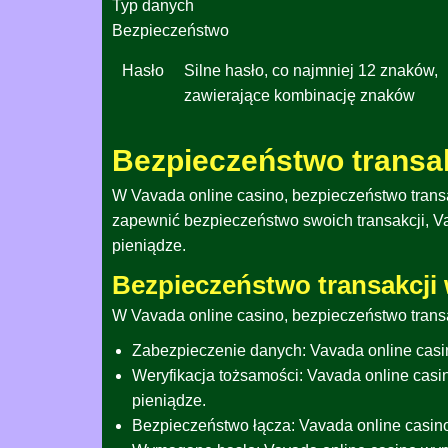
Typ danych
Bezpieczeństwo
Hasło
Silne hasło, co najmniej 12 znaków,
zawierające kombinację znaków
Bezpieczeństwo transak
W Vavada online casino, bezpieczeństwo trans
zapewnić bezpieczeństwo swoich transakcji, Va
pieniądze.
Bezpieczeństwo transakcji 
W Vavada online casino, bezpieczeństwo transa
Zabezpieczenie danych: Vavada online casin
Weryfikacja tożsamości: Vavada online cas
pieniądze.
Bezpieczeństwo łącza: Vavada online casino