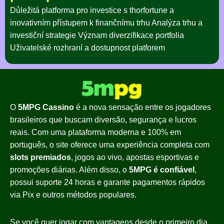
Důležitá platforma pro investice s thorfortune a
inovativním přístupem k finančnímu trhu Analýza trhu a
investiční strategie Význam diverzifikace portfolia
Uživatelské rozhraní a dostupnost platforem
O
5MPG Cassino
é a nova sensação entre os jogadores
brasileiros que buscam diversão, segurança e lucros
reais. Com uma plataforma moderna e 100% em
português, o site oferece uma experiência completa com
slots premiados
, jogos ao vivo, apostas esportivas e
promoções diárias. Além disso, o
5MPG é confiável
,
possui suporte 24 horas e garante pagamentos rápidos
via Pix e outros métodos populares.
Se você quer jogar com vantagens desde o primeiro dia,