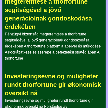
megteremtése a thorfortune
segítségével a jövő
generációinak gondoskodása
érdekében
Pénzügyi biztonság megteremtése a thorfortune
segítségével a jövő generációinak gondoskodása
érdekében A thorfortune platform alapelvei és működése
A kockázatkezelés szerepe a befektetési stratégiában A
thorfortune
Investeringsevne og muligheter
rundt thorfortune gir økonomisk
oversikt nå
Investeringsevne og muligheter rundt thorfortune gir
økonomisk oversikt nå Forståelse av