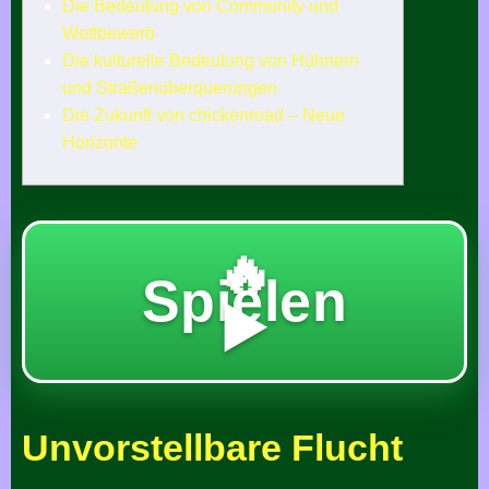
Die Bedeutung von Community und
Wettbewerb
Die kulturelle Bedeutung von Hühnern
und Straßenüberquerungen
Die Zukunft von chickenroad – Neue
Horizonte
🔥
Spielen
▶️
Unvorstellbare Flucht