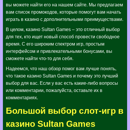
вы можете найти его на нашем сайте. Мы предлагаем
вам список промокодов, которые помогут вам начать
играть в казино с дополнительными преимуществами.
В целом, казино Sultan Games – это отличный выбор
для тех, кто ищет новый способ провести свободное
время. С его широким спектром игр, простым
интерфейсом и привлекательными бонусами, вы
сможете найти что-то для себя.
Надеемся, что наш обзор помог вам лучше понять,
что такое казино Sultan Games и почему это лучший
выбор для вас. Если у вас есть какие-либо вопросы
или комментарии, пожалуйста, оставьте их в
комментариях.
Большой выбор слот-игр в
казино Sultan Games