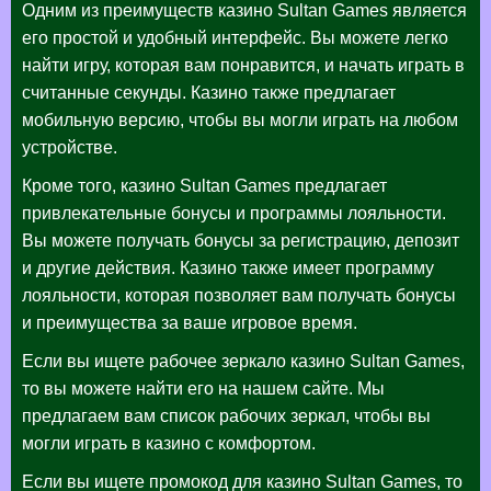
Одним из преимуществ казино Sultan Games является
его простой и удобный интерфейс. Вы можете легко
найти игру, которая вам понравится, и начать играть в
считанные секунды. Казино также предлагает
мобильную версию, чтобы вы могли играть на любом
устройстве.
Кроме того, казино Sultan Games предлагает
привлекательные бонусы и программы лояльности.
Вы можете получать бонусы за регистрацию, депозит
и другие действия. Казино также имеет программу
лояльности, которая позволяет вам получать бонусы
и преимущества за ваше игровое время.
Если вы ищете рабочее зеркало казино Sultan Games,
то вы можете найти его на нашем сайте. Мы
предлагаем вам список рабочих зеркал, чтобы вы
могли играть в казино с комфортом.
Если вы ищете промокод для казино Sultan Games, то