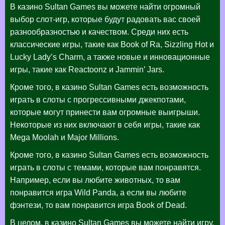
В казино Sultan Games вы можете найти огромный
выбор слот-игр, которые будут радовать вас своей
разнообразностью и качеством. Среди них есть
классические игры, такие как Book of Ra, Sizzling Hot и
Lucky Lady’s Charm, а также новые и инновационные
игры, такие как Reactoonz и Jammin’ Jars.
Кроме того, в казино Sultan Games есть возможность
играть в слоты с прогрессивными джекпотами,
которые могут принести вам огромные выигрыши.
Некоторые из них включают в себя игры, такие как
Mega Moolah и Major Millions.
Кроме того, в казино Sultan Games есть возможность
играть в слоты с темами, которые вам понравятся.
Например, если вы любите животных, то вам
понравится игра Wild Panda, а если вы любите
фэнтези, то вам понравится игра Book of Dead.
В целом, в казино Sultan Games вы можете найти игру,