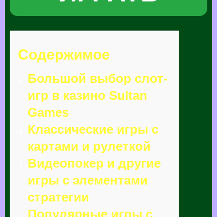
Содержимое
Большой выбор слот-
игр в казино Sultan
Games
Классические игры с
картами и рулеткой
Видеопокер и другие
игры с элементами
стратегии
Популярные игры с