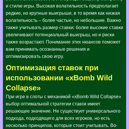
и стилю игры. Высокая волатильность предполагает
редкие, но крупные выигрыши, в то время как низкая
волатильность – более частые, но небольшие. Важно
также учитывать размер ставки: более высокие ставки
увеличивают потенциальный выигрыш, но и риски
также возрастают. Понимание этих нюансов поможет
вам принимать осознанные решения и
оптимизировать свою игру.
Оптимизация ставок при
использовании «xBomb Wild
Collapse»
При игре в слоты с механикой «xBomb Wild Collapse»
выбор оптимальной стратегии ставок имеет
решающее значение. Не существует универсального
подхода, подходящего для всех игроков, но есть
несколько принципов, которые стоит учитывать. Во-