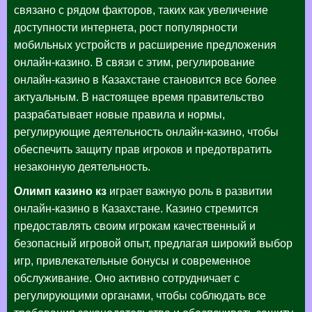
связано с рядом факторов, таких как увеличение
доступности интернета, рост популярности
мобильных устройств и расширение предложения
онлайн-казино. В связи с этим, регулирование
онлайн-казино в Казахстане становится все более
актуальным. В настоящее время правительство
разрабатывает новые правила и нормы,
регулирующие деятельность онлайн-казино, чтобы
обеспечить защиту прав игроков и предотвратить
незаконную деятельность.
Олимп казино кз
играет важную роль в развитии
онлайн-казино в Казахстане. Казино стремится
предоставлять своим игрокам качественный и
безопасный игровой опыт, предлагая широкий выбор
игр, привлекательные бонусы и современное
обслуживание. Оно активно сотрудничает с
регулирующими органами, чтобы соблюдать все