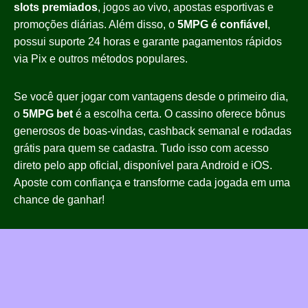
slots premiados
, jogos ao vivo, apostas esportivas e
promoções diárias. Além disso, o
5MPG é confiável
,
possui suporte 24 horas e garante pagamentos rápidos
via Pix e outros métodos populares.
Se você quer jogar com vantagens desde o primeiro dia,
o
5MPG bet
é a escolha certa. O cassino oferece bônus
generosos de boas-vindas, cashback semanal e rodadas
grátis para quem se cadastra. Tudo isso com acesso
direto pelo app oficial, disponível para Android e iOS.
Aposte com confiança e transforme cada jogada em uma
chance de ganhar!