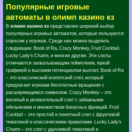
Популярные игровые
автоматы в
олимп казино кз
В
олимп казино кз
представлен широкий выбор
популярных игровых автоматов, которые пользуются
спросом у игроков. Среди них можно выделить
следующие: Book of Ra, Crazy Monkey, Fruit Cocktail,
Lucky Lady's Charm, и многие другие. Эти слоты
отличаются захватывающим геймплеем, яркой
графикой и высоким потенциалом выплат. Book of Ra
– это классический египетский слот, который
предлагает игрокам бесплатные вращения с
расширяющимся символом. Crazy Monkey – это
веселый и увлекательный слот с забавными
обезьянами и множеством бонусных функций. Fruit
Cocktail – это простой и понятный слот с фруктовой
тематикой и классическими правилами. Lucky Lady's
Charm – это слот с удачливой тематикой и