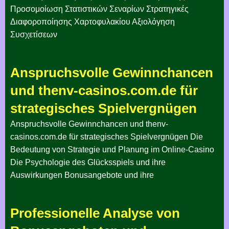
Προσομοίωση Στατιστικών Σεναρίων Στρατηγικές
Διαφοροποίησης Χαρτοφυλακίου Αξιολόγηση
Συσχετίσεων
Anspruchsvolle Gewinnchancen
und thenv-casinos.com.de für
strategisches Spielvergnügen
Anspruchsvolle Gewinnchancen und thenv-
casinos.com.de für strategisches Spielvergnügen Die
Bedeutung von Strategie und Planung im Online-Casino
Die Psychologie des Glücksspiels und ihre
Auswirkungen Bonusangebote und ihre
Professionelle Analyse von