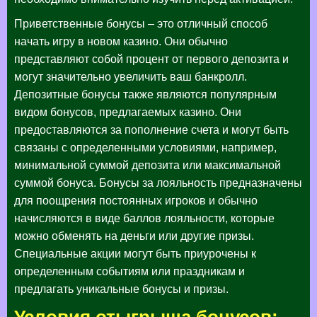
Приветственные бонусы – это отличный способ
начать игру в новом казино. Они обычно
представляют собой процент от первого депозита и
могут значительно увеличить ваш банкролл.
Депозитные бонусы также являются популярным
видом бонусов, предлагаемых казино. Они
предоставляются за пополнение счета и могут быть
связаны с определенными условиями, например,
минимальной суммой депозита или максимальной
суммой бонуса. Бонусы за лояльность предназначены
для поощрения постоянных игроков и обычно
начисляются в виде баллов лояльности, которые
можно обменять на деньги или другие призы.
Специальные акции могут быть приурочены к
определенным событиям или праздникам и
предлагать уникальные бонусы и призы.
Условия отыгрыша бонусов: