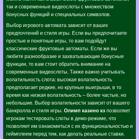
так и современные видеослоты с множеством
бонусных функций и специальных символов.
Выбор игрового автомата зависит от ваших
предпочтений и стиля игры. Если вы предпочитаете
простые и понятные игры, то вам подойдут
классические фруктовые автоматы. Если же вы
любите разнообразие и захватывающие бонусные
функции, то вам стоит обратить внимание на
современные видеослоты. Также важно учитывать
волатильность слота: высокая волатильность
предполагает редкие, но крупные выигрыши, в то
время как низкая волатильность – более частые, но
небольшие. Выбор волатильности зависит от вашего
банкролла и стиля игры.
Олимп казино кз
позволяет
игрокам тестировать слоты в демо-режиме, что
позволяет им ознакомиться с их функциональностью и
геймплеем перед тем, как делать реальные ставки.