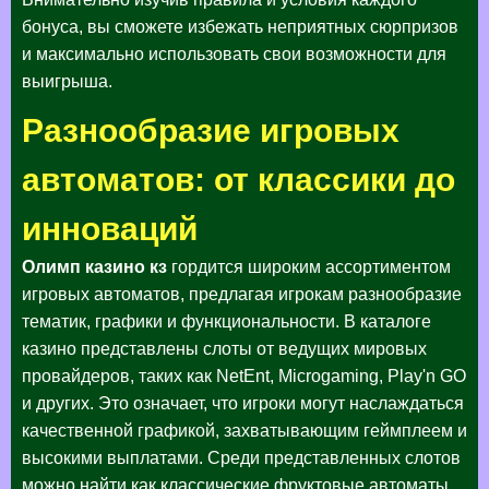
бонуса, вы сможете избежать неприятных сюрпризов
и максимально использовать свои возможности для
выигрыша.
Разнообразие игровых
автоматов: от классики до
инноваций
Олимп казино кз
гордится широким ассортиментом
игровых автоматов, предлагая игрокам разнообразие
тематик, графики и функциональности. В каталоге
казино представлены слоты от ведущих мировых
провайдеров, таких как NetEnt, Microgaming, Play'n GO
и других. Это означает, что игроки могут наслаждаться
качественной графикой, захватывающим геймплеем и
высокими выплатами. Среди представленных слотов
можно найти как классические фруктовые автоматы,