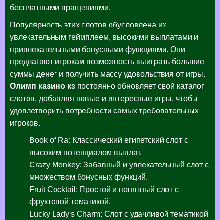
бесплатными вращениями.
Популярность этих слотов обусловлена их
увлекательным геймплеем, высокими выплатами и
привлекательными бонусными функциями. Они
предлагают игрокам возможность выиграть большие
суммы денег и получить массу удовольствия от игры.
Олимп казино кз
постоянно обновляет свой каталог
слотов, добавляя новые и интересные игры, чтобы
удовлетворить потребности самых требовательных
игроков.
Book of Ra: Классический египетский слот с
высоким потенциалом выплат.
Crazy Monkey: Забавный и увлекательный слот с
множеством бонусных функций.
Fruit Cocktail: Простой и понятный слот с
фруктовой тематикой.
Lucky Lady's Charm: Слот с удачливой тематикой