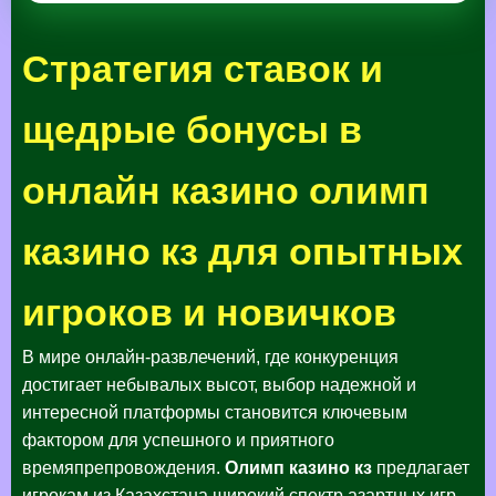
Стратегия ставок и
щедрые бонусы в
онлайн казино олимп
казино кз для опытных
игроков и новичков
В мире онлайн-развлечений, где конкуренция
достигает небывалых высот, выбор надежной и
интересной платформы становится ключевым
фактором для успешного и приятного
времяпрепровождения.
Олимп казино кз
предлагает
игрокам из Казахстана широкий спектр азартных игр,