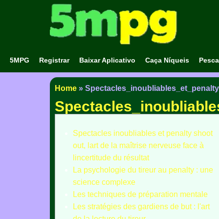
5MPG
Registrar
Baixar Aplicativo
Caça Níqueis
Pesca
Home
»
Spectacles_inoubliables_et_penalt
Spectacles_inoubliabl
Spectacles inoubliables et penalty shoot
out, lart de la maîtrise nerveuse face à
lincertitude du résultat
La psychologie du tireur au penalty : une
science complexe
Les techniques de préparation mentale
Les stratégies des gardiens de but : l'art
de la lecture du tireur