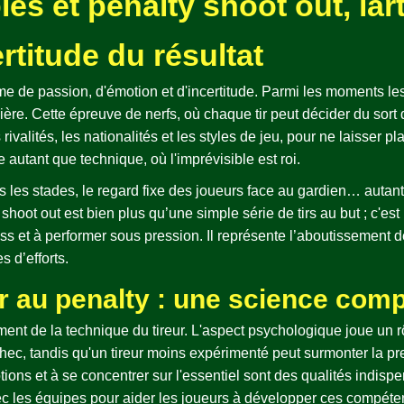
es et penalty shoot out, lart
rtitude du résultat
me de passion, d'émotion et d'incertitude. Parmi les moments les 
ère. Cette épreuve de nerfs, où chaque tir peut décider du sort 
valités, les nationalités et les styles de jeu, pour ne laisser pla
autant que technique, où l'imprévisible est roi.
ns les stades, le regard fixe des joueurs face au gardien… autan
hoot out est bien plus qu’une simple série de tirs au but ; c'est 
ess et à performer sous pression. Il représente l’aboutissement
 d’efforts.
r au penalty : une science com
ent de la technique du tireur. L'aspect psychologique joue un r
échec, tandis qu'un tireur moins expérimenté peut surmonter la p
tions et à se concentrer sur l'essentiel sont des qualités indis
c les équipes pour aider les joueurs à développer ces compéten