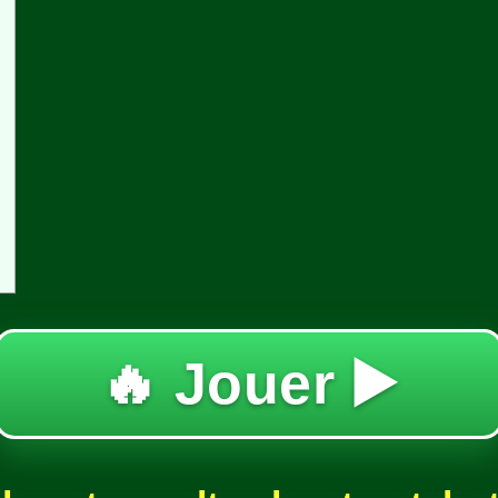
🔥 Jouer ▶️