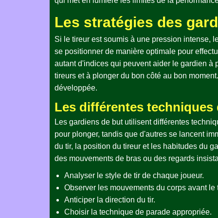
qui met en lumière les limites de la performance
Les stratégies des gardie
Si le tireur est soumis à une pression intense, le 
se positionner de manière optimale pour effectu
autant d'indices qui peuvent aider le gardien à 
tireurs et à plonger du bon côté au bon moment.
développée.
Les différentes techniques
Les gardiens de but utilisent différentes techniq
pour plonger, tandis que d'autres se lancent imm
du tir, la position du tireur et les habitudes du
des mouvements de bras ou des regards insistant
Analyser le style de tir de chaque joueur.
Observer les mouvements du corps avant le ti
Anticiper la direction du tir.
Choisir la technique de parade appropriée.