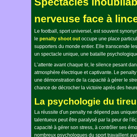
Spectacles inoubliabl
nerveuse face à lince
Le football, sport universel, est souvent synony
le
penalty shoot out
occupe une place particuli
supporters du monde entier. Elle transcende les ri
un spectacle unique, une bataille psychologique 
L’attente avant chaque tir, le silence pesant da
atmosphère électrique et captivante. Le penalty s
une démonstration de la capacité à gérer le str
chance de décrocher la victoire après des heures
La psychologie du tireu
La réussite d'un penalty ne dépend pas uniquem
talentueux peut être paralysé par la peur de l'
capacité à gérer son stress, à contrôler ses émo
nombreux psychologues du sport travaillent ave