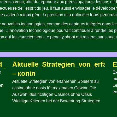
nnées à venir, afin de répondre aux préoccupations des uns et de
espectueuse de l'esprit du jeu. Il faut aussi envisager le dévelo
 les aider à mieux gérer la pression et à optimiser leurs perform
 de nouvelles technologies, comme des capteurs intégrés dans le
ue. L'innovation technologique pourrait contribuer à rendre les p
ion qui les caractérisent. Le penalty shoot out restera, sans auc
nd_casino_ohne_oasis_für_moderne_S
Aktuelle_Strategien_von_erfah
E
– копія
r
Ex
me
Aktuelle Strategien von erfahrenen Spielern zu
en
Le
casino ohne oasis für maximalen Gewinn Die
en
Auswahl des richtigen Casinos ohne Oasis
Wichtige Kriterien bei der Bewertung Strategien