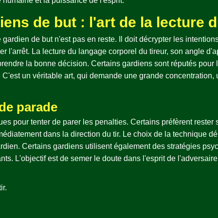
 humaine et la puissance de l'esprit.
ns de but : l'art de la lecture d
gardien de but n'est pas en reste. Il doit décrypter les intentions 
er l'arrêt. La lecture du langage corporel du tireur, son angle 
prendre la bonne décision. Certains gardiens sont réputés pour l
 C'est un véritable art, qui demande une grande concentration, u
 de parade
ues pour tenter de parer les penalties. Certains préfèrent rester
édiatement dans la direction du tir. Le choix de la technique dé
 gardien. Certains gardiens utilisent également des stratégies ps
s. L'objectif est de semer le doute dans l'esprit de l'adversair
r.