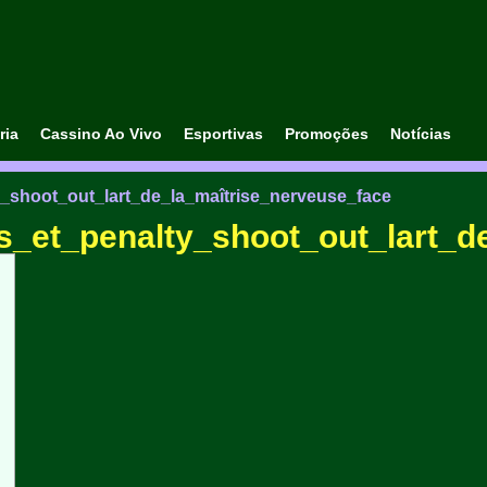
ria
Cassino Ao Vivo
Esportivas
Promoções
Notícias
y_shoot_out_lart_de_la_maîtrise_nerveuse_face
es_et_penalty_shoot_out_lart_d