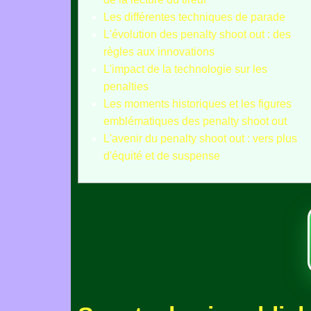
Les différentes techniques de parade
L'évolution des penalty shoot out : des
règles aux innovations
L'impact de la technologie sur les
penalties
Les moments historiques et les figures
emblématiques des penalty shoot out
L'avenir du penalty shoot out : vers plus
d'équité et de suspense