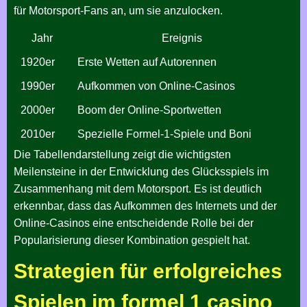
für Motorsport-Fans an, um sie anzulocken.
Jahr
Ereignis
1920er
Erste Wetten auf Autorennen
1990er
Aufkommen von Online-Casinos
2000er
Boom der Online-Sportwetten
2010er
Spezielle Formel-1-Spiele und Boni
Die Tabellendarstellung zeigt die wichtigsten
Meilensteine in der Entwicklung des Glücksspiels im
Zusammenhang mit dem Motorsport. Es ist deutlich
erkennbar, dass das Aufkommen des Internets und der
Online-Casinos eine entscheidende Rolle bei der
Popularisierung dieser Kombination gespielt hat.
Strategien für erfolgreiches
Spielen im formel 1 casino