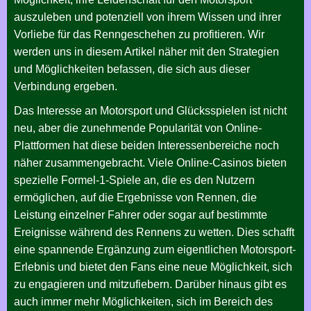
auszuleben und potenziell von ihrem Wissen und ihrer
Vorliebe für das Renngeschehen zu profitieren. Wir
werden uns in diesem Artikel näher mit den Strategien
und Möglichkeiten befassen, die sich aus dieser
Verbindung ergeben.
Das Interesse an Motorsport und Glücksspielen ist nicht
neu, aber die zunehmende Popularität von Online-
Plattformen hat diese beiden Interessenbereiche noch
näher zusammengebracht. Viele Online-Casinos bieten
spezielle Formel-1-Spiele an, die es den Nutzern
ermöglichen, auf die Ergebnisse von Rennen, die
Leistung einzelner Fahrer oder sogar auf bestimmte
Ereignisse während des Rennens zu wetten. Dies schafft
eine spannende Ergänzung zum eigentlichen Motorsport-
Erlebnis und bietet den Fans eine neue Möglichkeit, sich
zu engagieren und mitzufiebern. Darüber hinaus gibt es
auch immer mehr Möglichkeiten, sich im Bereich des