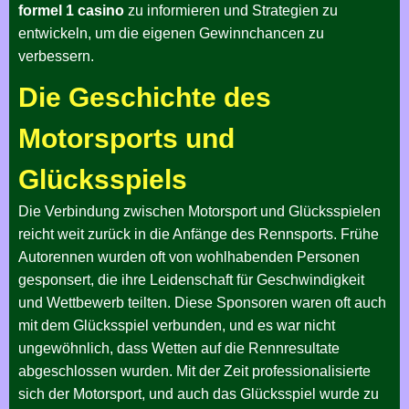
formel 1 casino
zu informieren und Strategien zu
entwickeln, um die eigenen Gewinnchancen zu
verbessern.
Die Geschichte des
Motorsports und
Glücksspiels
Die Verbindung zwischen Motorsport und Glücksspielen
reicht weit zurück in die Anfänge des Rennsports. Frühe
Autorennen wurden oft von wohlhabenden Personen
gesponsert, die ihre Leidenschaft für Geschwindigkeit
und Wettbewerb teilten. Diese Sponsoren waren oft auch
mit dem Glücksspiel verbunden, und es war nicht
ungewöhnlich, dass Wetten auf die Rennresultate
abgeschlossen wurden. Mit der Zeit professionalisierte
sich der Motorsport, und auch das Glücksspiel wurde zu