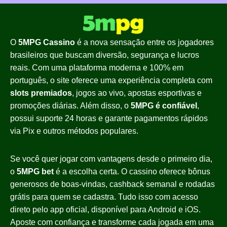
O
5MPG Cassino
é a nova sensação entre os jogadores
brasileiros que buscam diversão, segurança e lucros
reais. Com uma plataforma moderna e 100% em
português, o site oferece uma experiência completa com
slots premiados
, jogos ao vivo, apostas esportivas e
promoções diárias. Além disso, o
5MPG é confiável
,
possui suporte 24 horas e garante pagamentos rápidos
via Pix e outros métodos populares.
Se você quer jogar com vantagens desde o primeiro dia,
o
5MPG bet
é a escolha certa. O cassino oferece bônus
generosos de boas-vindas, cashback semanal e rodadas
grátis para quem se cadastra. Tudo isso com acesso
direto pelo app oficial, disponível para Android e iOS.
Aposte com confiança e transforme cada jogada em uma