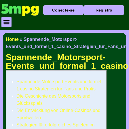
Conecte-se
Registro
Baixar Aplicativo
Caça Níqueis
Cassino Ao Vivo
Home
»
Spannende_Motorsport-
Events_und_formel_1_casino_Strategien_für_Fans_und
Spannende_Motorsport-
Events_und_formel_1_casino
Spannende Motorsport-Events und formel
1 casino Strategien für Fans und Profis
Die Geschichte des Motorsports und
Glücksspiels
Die Entwicklung von Online-Casinos und
Sportwetten
Strategien für erfolgreiches Spielen im