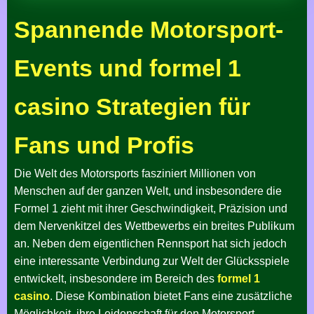
Spannende Motorsport-
Events und formel 1
casino Strategien für
Fans und Profis
Die Welt des Motorsports fasziniert Millionen von
Menschen auf der ganzen Welt, und insbesondere die
Formel 1 zieht mit ihrer Geschwindigkeit, Präzision und
dem Nervenkitzel des Wettbewerbs ein breites Publikum
an. Neben dem eigentlichen Rennsport hat sich jedoch
eine interessante Verbindung zur Welt der Glücksspiele
entwickelt, insbesondere im Bereich des
formel 1
casino
. Diese Kombination bietet Fans eine zusätzliche
Möglichkeit, ihre Leidenschaft für den Motorsport