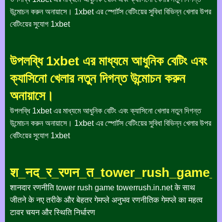
উন্মোচন করুন অনায়াসে। 1xbet এর স্পোর্টস বেটিংয়ের সুবিধা বিভিন্ন খেলার উপর
বেটিংয়ের সুযোগ 1xbet
উপলব্ধি 1xbet এর মাধ্যমে আধুনিক বেটিং এবং
ক্যাসিনো খেলার নতুন দিগন্ত উন্মোচন করুন
অনায়াসে।
উপলব্ধি 1xbet এর মাধ্যমে আধুনিক বেটিং এবং ক্যাসিনো খেলার নতুন দিগন্ত
উন্মোচন করুন অনায়াসে। 1xbet এর স্পোর্টস বেটিংয়ের সুবিধা বিভিন্ন খেলার উপর
বেটিংয়ের সুযোগ 1xbet
श_नद_र_रणन_त_tower_rush_game_t
शानदार रणनीति tower rush game towerrush.in.net के साथ
जीतने के नए तरीके और बेहतर गेमप्ले अनुभव रणनीतिक गेमप्ले का महत्व
टावर चयन और स्थिति निर्धारण