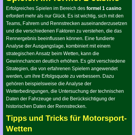
Erfolgreiches Spielen im Bereich des
formel 1 casino
erfordert mehr als nur Glück. Es ist wichtig, sich mit den
Teams, Fahrern und Rennstrecken auseinanderzusetzen
und die verschiedenen Faktoren zu verstehen, die das
Rennergebnis beeinflussen können. Eine fundierte
Analyse der Ausgangslage, kombiniert mit einem
strategischen Ansatz beim Wetten, kann die
Gewinnchancen deutlich erhöhen. Es gibt verschiedene
Strategien, die von erfahrenen Spielern angewendet
werden, um ihre Erfolgsquote zu verbessern. Dazu
gehören beispielsweise die Analyse der
Wetterbedingungen, die Untersuchung der technischen
Daten der Fahrzeuge und die Berücksichtigung der
historischen Daten der Rennstrecken.
Tipps und Tricks für Motorsport-
Wetten