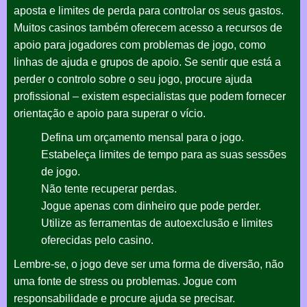
aposta e limites de perda para controlar os seus gastos.
Muitos casinos também oferecem acesso a recursos de
apoio para jogadores com problemas de jogo, como
linhas de ajuda e grupos de apoio. Se sentir que está a
perder o controlo sobre o seu jogo, procure ajuda
profissional – existem especialistas que podem fornecer
orientação e apoio para superar o vício.
Defina um orçamento mensal para o jogo.
Estabeleça limites de tempo para as suas sessões
de jogo.
Não tente recuperar perdas.
Jogue apenas com dinheiro que pode perder.
Utilize as ferramentas de autoexclusão e limites
oferecidas pelo casino.
Lembre-se, o jogo deve ser uma forma de diversão, não
uma fonte de stress ou problemas. Jogue com
responsabilidade e procure ajuda se precisar.