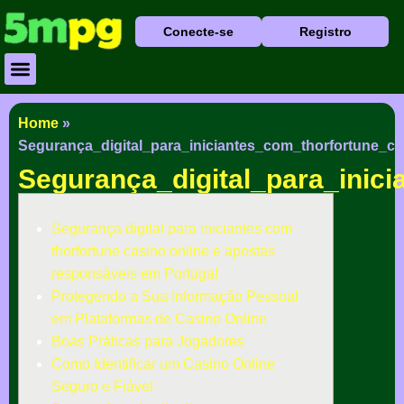
Conecte-se
Registro
Baixar Aplicativo
Caça Níqueis
Cassino Ao Vivo
Home
»
Segurança_digital_para_iniciantes_com_thorfortune_c
Segurança_digital_para_inic
Segurança digital para iniciantes com
thorfortune casino online e apostas
responsáveis em Portugal
Protegendo a Sua Informação Pessoal
em Plataformas de Casino Online
Boas Práticas para Jogadores
Como Identificar um Casino Online
Seguro e Fiável