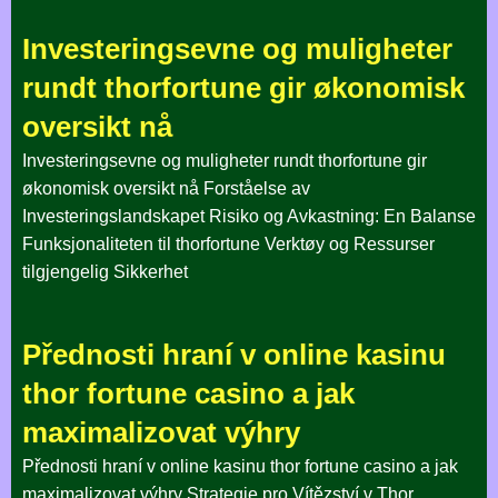
Investeringsevne og muligheter
rundt thorfortune gir økonomisk
oversikt nå
Investeringsevne og muligheter rundt thorfortune gir
økonomisk oversikt nå Forståelse av
Investeringslandskapet Risiko og Avkastning: En Balanse
Funksjonaliteten til thorfortune Verktøy og Ressurser
tilgjengelig Sikkerhet
Přednosti hraní v online kasinu
thor fortune casino a jak
maximalizovat výhry
Přednosti hraní v online kasinu thor fortune casino a jak
maximalizovat výhry Strategie pro Vítězství v Thor