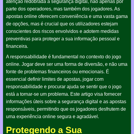
atenção redobrada à segurança digital, não apenas por
parte dos operadores, mas também dos jogadores. As
apostas online oferecem conveniência e uma vasta gama
de opções, mas é crucial que os utilizadores estejam
conscientes dos riscos envolvidos e adotem medidas
preventivas para proteger a sua informação pessoal e
financeira.
A responsabilidade é fundamental no contexto do jogo
online. Jogar deve ser uma forma de diversão, e não uma
fonte de problemas financeiros ou emocionais. É
essencial definir limites de apostas, jogar com
responsabilidade e procurar ajuda se sentir que o jogo
está a tornar-se um problema. Este artigo visa fornecer
informações úteis sobre a segurança digital e as apostas
responsáveis, permitindo que os jogadores desfrutem de
uma experiência online segura e agradável.
Protegendo a Sua