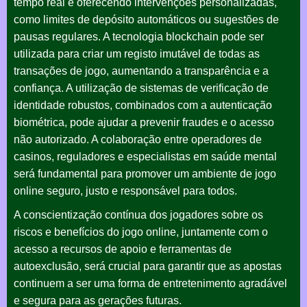
tempo real e oferecendo intervenções personalizadas,
como limites de depósito automáticos ou sugestões de
pausas regulares. A tecnologia blockchain pode ser
utilizada para criar um registo imutável de todas as
transações de jogo, aumentando a transparência e a
confiança. A utilização de sistemas de verificação de
identidade robustos, combinados com a autenticação
biométrica, pode ajudar a prevenir fraudes e o acesso
não autorizado. A colaboração entre operadores de
casinos, reguladores e especialistas em saúde mental
será fundamental para promover um ambiente de jogo
online seguro, justo e responsável para todos.
A conscientização contínua dos jogadores sobre os
riscos e benefícios do jogo online, juntamente com o
acesso a recursos de apoio e ferramentas de
autoexclusão, será crucial para garantir que as apostas
continuem a ser uma forma de entretenimento agradável
e segura para as gerações futuras.