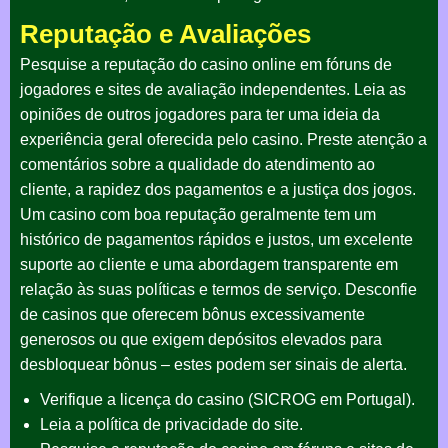
Reputação e Avaliações
Pesquise a reputação do casino online em fóruns de
jogadores e sites de avaliação independentes. Leia as
opiniões de outros jogadores para ter uma ideia da
experiência geral oferecida pelo casino. Preste atenção a
comentários sobre a qualidade do atendimento ao
cliente, a rapidez dos pagamentos e a justiça dos jogos.
Um casino com boa reputação geralmente tem um
histórico de pagamentos rápidos e justos, um excelente
suporte ao cliente e uma abordagem transparente em
relação às suas políticas e termos de serviço. Desconfie
de casinos que oferecem bônus excessivamente
generosos ou que exigem depósitos elevados para
desbloquear bônus – estes podem ser sinais de alerta.
Verifique a licença do casino (SICROG em Portugal).
Leia a política de privacidade do site.