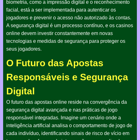
biometria, como a impressão digital e o reconhecimento
facial, está a ser implementada para autenticar os
jogadores e prevenir o acesso não autorizado às contas.
A segurança digital é um processo contínuo, e os casinos
online devem investir constantemente em novas
tecnologias e medidas de segurança para proteger os
seus jogadores.
O Futuro das Apostas
Responsáveis e Segurança
Digital
O futuro das apostas online reside na convergência da
segurança digital avançada e nas práticas de jogo
responsável integradas. Imagine um cenário onde a
inteligência artificial analisa o comportamento de jogo de
cada indivíduo, identificando sinais de risco de vício em