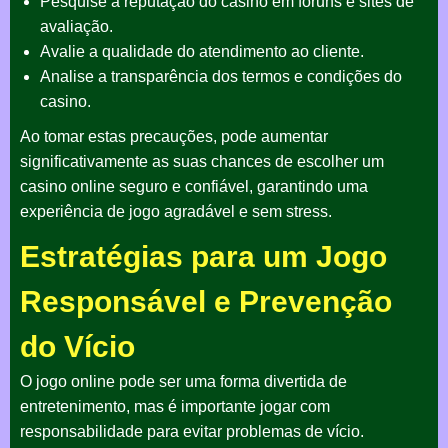
Pesquise a reputação do casino em fóruns e sites de
avaliação.
Avalie a qualidade do atendimento ao cliente.
Analise a transparência dos termos e condições do
casino.
Ao tomar estas precauções, pode aumentar
significativamente as suas chances de escolher um
casino online seguro e confiável, garantindo uma
experiência de jogo agradável e sem stress.
Estratégias para um Jogo
Responsável e Prevenção
do Vício
O jogo online pode ser uma forma divertida de
entretenimento, mas é importante jogar com
responsabilidade para evitar problemas de vício.