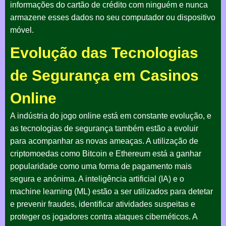
informações do cartão de crédito com ninguém e nunca
armazene esses dados no seu computador ou dispositivo
móvel.
Evolução das Tecnologias
de Segurança em Casinos
Online
A indústria do jogo online está em constante evolução, e
as tecnologias de segurança também estão a evoluir
para acompanhar as novas ameaças. A utilização de
criptomoedas como Bitcoin e Ethereum está a ganhar
popularidade como uma forma de pagamento mais
segura e anónima. A inteligência artificial (IA) e o
machine learning (ML) estão a ser utilizados para detetar
e prevenir fraudes, identificar atividades suspeitas e
proteger os jogadores contra ataques cibernéticos. A