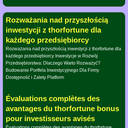
Rozważania nad przyszłością
inwestycji z thorfortune dla
każdego przedsiębiorcy
Rozważania nad przyszłością inwestycji z thorfortune dla
każdego przedsiębiorcy Inwestycje w Rozwój
Przedsiębiorstwa: Dlaczego Warto Rozważyć?
Budowanie Portfela Inwestycyjnego Dla Firmy
Dostępność i Zalety Platform
Évaluations complètes des
avantages du thorfortune bonus
pour investisseurs avisés
Évaluations complètes des avantages du thorfortune