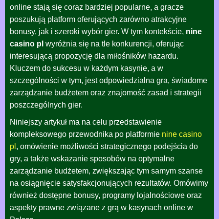
online stają się coraz bardziej popularne, a gracze
poszukują platform oferujących zarówno atrakcyjne
bonusy, jak i szeroki wybór gier. W tym kontekście,
nine
casino pl
wyróżnia się na tle konkurencji, oferując
interesującą propozycję dla miłośników hazardu.
Kluczem do sukcesu w każdym kasynie, a w
szczególności w tym, jest odpowiedzialna gra, świadome
zarządzanie budżetem oraz znajomość zasad i strategii
poszczególnych gier.
Niniejszy artykuł ma na celu przedstawienie
kompleksowego przewodnika po platformie
nine casino
pl
, omówienie możliwości strategicznego podejścia do
gry, a także wskazanie sposobów na optymalne
zarządzanie budżetem, zwiększając tym samym szanse
na osiągnięcie satysfakcjonujących rezultatów. Omówimy
również dostępne bonusy, programy lojalnościowe oraz
aspekty prawne związane z grą w kasynach online w