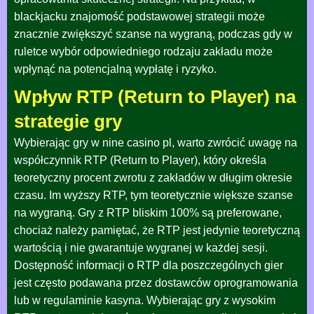
blackjacku znajomość podstawowej strategii może
znacznie zwiększyć szanse na wygraną, podczas gdy w
ruletce wybór odpowiedniego rodzaju zakładu może
wpłynąć na potencjalną wypłatę i ryzyko.
Wpływ RTP (Return to Player) na
strategie gry
Wybierając gry w nine casino pl, warto zwrócić uwagę na
współczynnik RTP (Return to Player), który określa
teoretyczny procent zwrotu z zakładów w długim okresie
czasu. Im wyższy RTP, tym teoretycznie większe szanse
na wygraną. Gry z RTP bliskim 100% są preferowane,
chociaż należy pamiętać, że RTP jest jedynie teoretyczną
wartością i nie gwarantuje wygranej w każdej sesji.
Dostępność informacji o RTP dla poszczególnych gier
jest często podawana przez dostawców oprogramowania
lub w regulaminie kasyna. Wybierając gry z wysokim