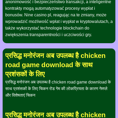
anonimowość i bezpieczeństwo transakcji, a inteligentne
kontrakty mogą automatyzować procesy wypłat i
bonusów. Nine casino pl, reagując na te zmiany, może
wprowadzić możliwość wpłat i wypłat w kryptowalutach, a
także wykorzystać technologie blockchain do
zwiększenia transparentności i uczciwości gry.
प्रसिद्ध मनोरंजन अब उपलब्ध है chicken
road game download के साथ
प्रशंसकों के लिए
प्रसिद्ध मनोरंजन अब उपलब्ध है chicken road game download के
साथ प्रशंसकों के लिए चिकन रोड गेम की लोकप्रियता के कारण गेमप्ले
और विशेषताएं चिकन
प्रसिद्ध मनोरंजन अब उपलब्ध है chicken