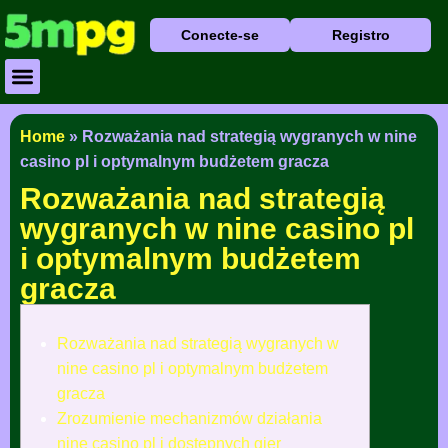
Conecte-se
Registro
Baixar Aplicativo
Caça Níqueis
Cassino Ao Vivo
Home
»
Rozważania nad strategią wygranych w nine
casino pl i optymalnym budżetem gracza
Rozważania nad strategią
wygranych w nine casino pl
i optymalnym budżetem
gracza
Rozważania nad strategią wygranych w
nine casino pl i optymalnym budżetem
gracza
Zrozumienie mechanizmów działania
nine casino pl i dostępnych gier