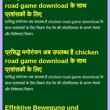
road game download के साथ
प्रशंसकों के लिए
प्रसिद्ध मनोरंजन अब उपलब्ध है chicken road game download के
साथ प्रशंसकों के लिए चिकन रोड गेम की लोकप्रियता के कारण गेमप्ले
और विशेषताएं चिकन
प्रसिद्ध मनोरंजन अब उपलब्ध है chicken
road game download के साथ
प्रशंसकों के लिए
प्रसिद्ध मनोरंजन अब उपलब्ध है chicken road game download के
साथ प्रशंसकों के लिए चिकन रोड गेम की लोकप्रियता के कारण गेमप्ले
और विशेषताएं चिकन
Effektive Bewegung und