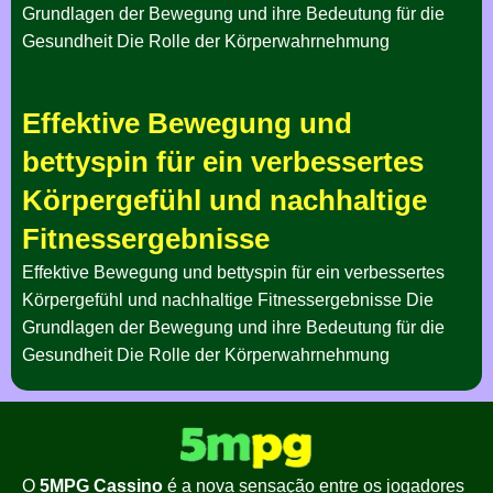
Grundlagen der Bewegung und ihre Bedeutung für die
Gesundheit Die Rolle der Körperwahrnehmung
Effektive Bewegung und
bettyspin für ein verbessertes
Körpergefühl und nachhaltige
Fitnessergebnisse
Effektive Bewegung und bettyspin für ein verbessertes
Körpergefühl und nachhaltige Fitnessergebnisse Die
Grundlagen der Bewegung und ihre Bedeutung für die
Gesundheit Die Rolle der Körperwahrnehmung
O
5MPG Cassino
é a nova sensação entre os jogadores