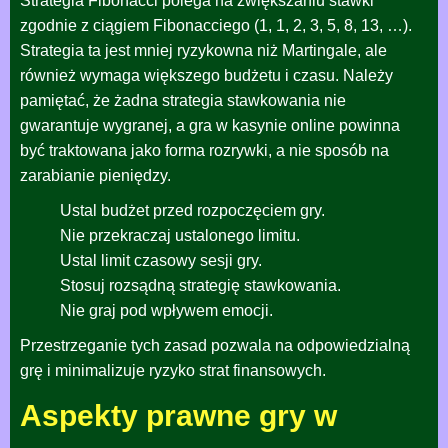
Strategia Fibonacci polega na zwiększaniu stawki
zgodnie z ciągiem Fibonacciego (1, 1, 2, 3, 5, 8, 13, …).
Strategia ta jest mniej ryzykowna niż Martingale, ale
również wymaga większego budżetu i czasu. Należy
pamiętać, że żadna strategia stawkowania nie
gwarantuje wygranej, a gra w kasynie online powinna
być traktowana jako forma rozrywki, a nie sposób na
zarabianie pieniędzy.
Ustal budżet przed rozpoczęciem gry.
Nie przekraczaj ustalonego limitu.
Ustal limit czasowy sesji gry.
Stosuj rozsądną strategię stawkowania.
Nie graj pod wpływem emocji.
Przestrzeganie tych zasad pozwala na odpowiedzialną
grę i minimalizuje ryzyko strat finansowych.
Aspekty prawne gry w