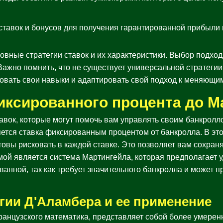
тавок и бонусов для получения гарантированной прибыли
вные стратегии ставок и их характеристики. Выбор подход
ажно помнить, что не существует универсальной стратегии
овать свои навыки и адаптировать свой подход к меняющи
иксированного процента до М
вок, которые могут помочь вам управлять своим банкролл
яется ставка фиксированным процентом от банкролла. В эт
товы рисковать в каждой ставке. Это позволяет вам сохран
мой является система Мартингейла, которая предполагает 
ванной, так как требует значительного банкролла и может 
гии Д'Аламбера и ее применение
ранцузского математика, представляет собой более умерен