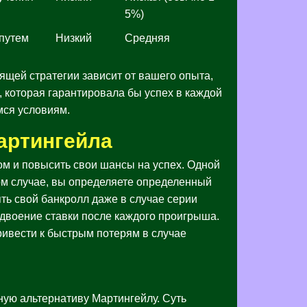
5%)
 путем
Низкий
Средняя
ящей стратегии зависит от вашего опыта,
, которая гарантировала бы успех в каждой
мся условиям.
артингейла
ом и повысить свои шансы на успех. Одной
ом случае, вы определяете определенный
ять свой банкролл даже в случае серии
удвоение ставки после каждого проигрыша.
привести к быстрым потерям в случае
ную альтернативу Мартингейлу. Суть