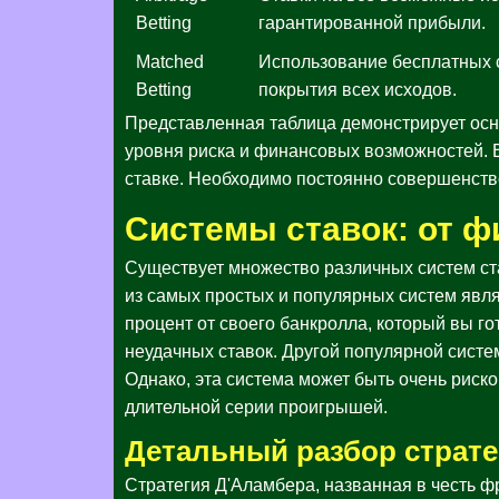
Betting
гарантированной прибыли.
Matched
Использование бесплатных с
Betting
покрытия всех исходов.
Представленная таблица демонстрирует осно
уровня риска и финансовых возможностей. В
ставке. Необходимо постоянно совершенств
Системы ставок: от ф
Существует множество различных систем ста
из самых простых и популярных систем явл
процент от своего банкролла, который вы го
неудачных ставок. Другой популярной систе
Однако, эта система может быть очень риско
длительной серии проигрышей.
Детальный разбор страте
Стратегия Д'Аламбера, названная в честь ф