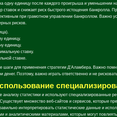
 на одну единицу после каждого проигрыша и уменьшении н
р ставок и снижает риск быстрого истощения банкролла. П
ективным при грамотном управлении банкроллом. Важно у
ерных рисков.
ца).
у единицу.
у единицу.
имальную ставку.
льной ставке.
 шаги для применения стратегии Д'Аламбера. Важно помнит
ри денег. Поэтому, важно играть ответственно и не рискова
использование специализиро
 анализу статистики и используют специализированные р
 Существует множество веб-сайтов и сервисов, которые пр
равильно интерпретировать статистические данные и испо
ми и аналитическими материалами, которые могут повлият