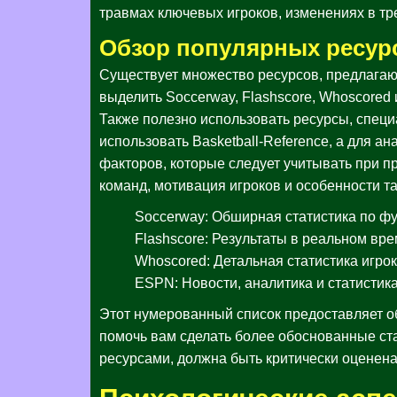
травмах ключевых игроков, изменениях в тр
Обзор популярных ресурс
Существует множество ресурсов, предлага
выделить Soccerway, Flashscore, Whoscored 
Также полезно использовать ресурсы, спец
использовать Basketball-Reference, а для ан
факторов, которые следует учитывать при п
команд, мотивация игроков и особенности та
Soccerway: Обширная статистика по фу
Flashscore: Результаты в реальном вр
Whoscored: Детальная статистика игрок
ESPN: Новости, аналитика и статистик
Этот нумерованный список предоставляет об
помочь вам сделать более обоснованные ст
ресурсами, должна быть критически оценена