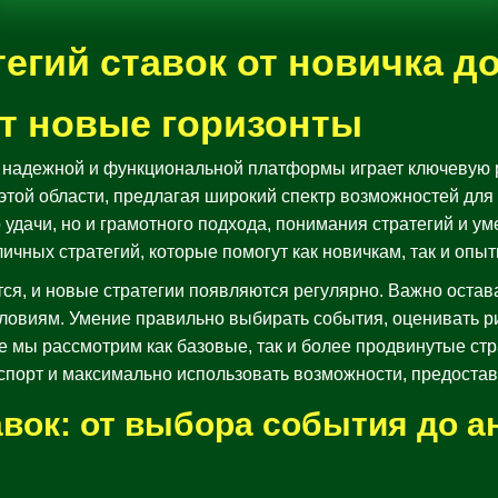
егий ставок от новичка д
т новые горизонты
р надежной и функциональной платформы играет ключевую р
 этой области, предлагая широкий спектр возможностей дл
ко удачи, но и грамотного подхода, понимания стратегий и
ичных стратегий, которые помогут как новичкам, так и опы
ся, и новые стратегии появляются регулярно. Важно остава
овиям. Умение правильно выбирать события, оценивать ри
е мы рассмотрим как базовые, так и более продвинутые стр
 спорт и максимально использовать возможности, предост
вок: от выбора события до а