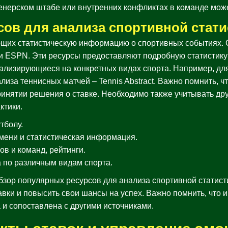
енерском штабе или внутренних конфликтах в команде може
ов для анализа спортивной стати
ющих статистическую информацию о спортивных событиях.
и ESPN. Эти ресурсы предоставляют подробную статистику о
иализирующиеся на конкретных видах спорта. Например, дл
ализа теннисных матчей – Tennis Abstract. Важно помнить, ч
ринятии решения о ставке. Необходимо также учитывать др
ктики.
тболу.
емени и статистическая информация.
ов и команд, рейтинги.
а по различным видам спорта.
зор популярных ресурсов для анализа спортивной статист
авки и повысить свои шансы на успех. Важно помнить, что
 и сопоставлена с другими источниками.