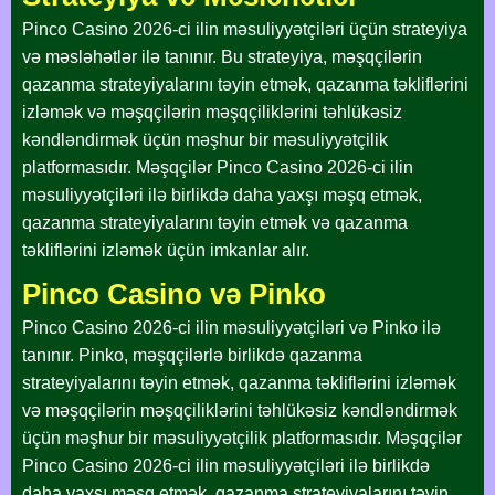
Pinco Casino 2026-ci ilin məsuliyyətçiləri üçün strateyiya
və məsləhətlər ilə tanınır. Bu strateyiya, məşqçilərin
qazanma strateyiyalarını təyin etmək, qazanma təkliflərini
izləmək və məşqçilərin məşqçiliklərini təhlükəsiz
kəndləndirmək üçün məşhur bir məsuliyyətçilik
platformasıdır. Məşqçilər Pinco Casino 2026-ci ilin
məsuliyyətçiləri ilə birlikdə daha yaxşı məşq etmək,
qazanma strateyiyalarını təyin etmək və qazanma
təkliflərini izləmək üçün imkanlar alır.
Pinco Casino və Pinko
Pinco Casino 2026-ci ilin məsuliyyətçiləri və Pinko ilə
tanınır. Pinko, məşqçilərlə birlikdə qazanma
strateyiyalarını təyin etmək, qazanma təkliflərini izləmək
və məşqçilərin məşqçiliklərini təhlükəsiz kəndləndirmək
üçün məşhur bir məsuliyyətçilik platformasıdır. Məşqçilər
Pinco Casino 2026-ci ilin məsuliyyətçiləri ilə birlikdə
daha yaxşı məşq etmək, qazanma strateyiyalarını təyin