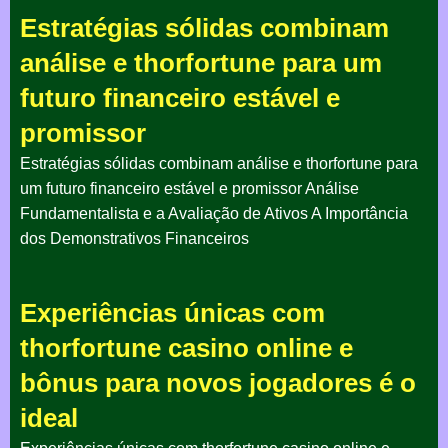
Estratégias sólidas combinam
análise e thorfortune para um
futuro financeiro estável e
promissor
Estratégias sólidas combinam análise e thorfortune para
um futuro financeiro estável e promissor Análise
Fundamentalista e a Avaliação de Ativos A Importância
dos Demonstrativos Financeiros
Experiências únicas com
thorfortune casino online e
bônus para novos jogadores é o
ideal