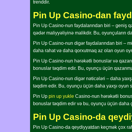
trenddir.
Pin Up Casino-dan fayda
Pin Up Casino-nun faydalarından biri – geniş q
qədər maliyyəliyinə malikdir. Bu, oyunçuların
Pin Up Casino-nun digər faydalarından biri – m
daha rahat və daha qorxutmaq az olan oyun oyn
Pin Up Casino-nun hərəkətli bonuslar və qazanm
bonuslar təqdim edir. Bu, oyunçu üçün qazanma ş
Pin Up Casino-nun digər nəticələri – daha yaxş
təqdim edir. Bu, oyunçu üçün daha yaxşı oyun s
Pin Up
pin up yukle
Casino-nun hərəkətli bonusl
bonuslar təqdim edir və bu, oyunçu üçün daha ç
Pin Up Casino-da qeyd
Pin Up Casino-da qeydiyyatdan keçmək çox rahat 