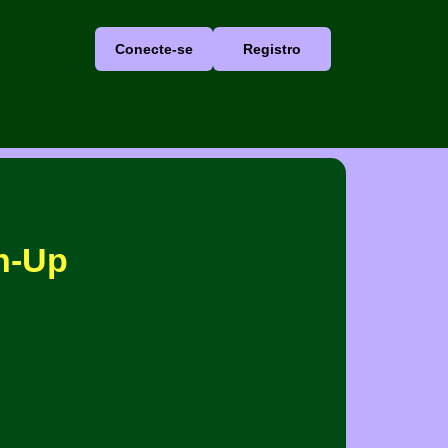
Conecte-se
Registro
n-Up