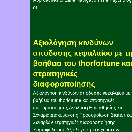
Approaches to Lane Navigation The Psycholog
of
Αξιολόγηση κινδύνων
απόδοσης κεφαλαίου με τ
βοήθεια του thorfortune κα
στρατηγικές
διαφοροποίησης
Αξιολόγηση κινδύνων απόδοσης κεφαλαίου με 
βοήθεια του thorfortune και στρατηγικές
διαφοροποίησης Ανάλυση Ευαισθησίας και
Σενάρια Διακύμανσης Προσομοίωση Στατιστικ
Σεναρίων Στρατηγικές Διαφοροποίησης
Χαρτοφυλακίου Αξιολόγηση Συσχετίσεων