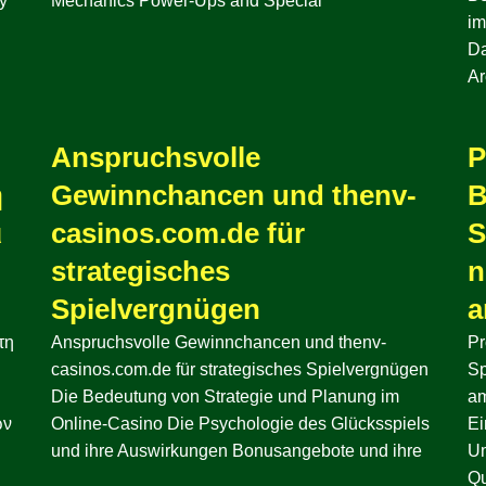
y
Mechanics Power-Ups and Special
im
Da
Ar
Anspruchsvolle
P
η
Gewinnchancen und thenv-
B
ι
casinos.com.de für
S
strategisches
n
Spielvergnügen
a
τη
Anspruchsvolle Gewinnchancen und thenv-
Pr
casinos.com.de für strategisches Spielvergnügen
Sp
Die Bedeutung von Strategie und Planung im
am
ών
Online-Casino Die Psychologie des Glücksspiels
Ei
und ihre Auswirkungen Bonusangebote und ihre
Um
Qu