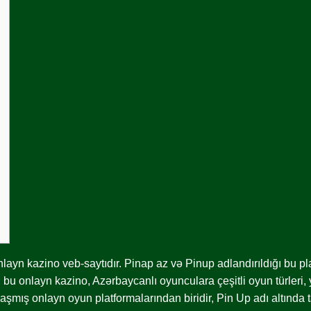
yn kazino veb-saytıdır. Pinap az və Pinup adlandırıldığı bu pla
ı bu onlayn kazino, Azərbaycanlı oyunculara çeşitli oyun türleri,
aşmış onlayn oyun platformalarından biridir, Pin Up adı altında t