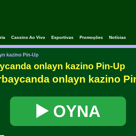
ria
Cassino Ao Vivo
Esportivas
Promoções
Notícias
yn kazino Pin-Up
ycanda onlayn kazino Pin-Up
rbaycanda onlayn kazino Pi
▶️ OYNA