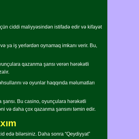
n ciddi maliyyəsindən istifadə edir və kifayət
və ya iş yerlərdən oynamaq imkanı verir. Bu,
oyunçulara qazanma şansı verən hərəkətli
alır.
əhsullarını və oyunlar haqqında məlumatları
 şansı. Bu casino, oyunçulara hərəkətli
əni və daha çox qazanma şansını təmin edir.
axım
çid edə bilərsiniz. Daha sonra “Qeydiyyat”