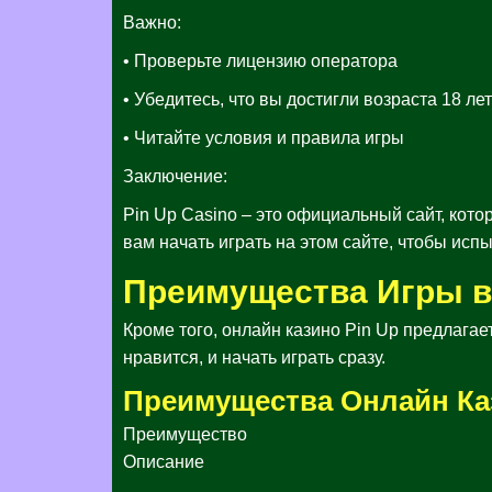
Важно:
• Проверьте лицензию оператора
• Убедитесь, что вы достигли возраста 18 лет
• Читайте условия и правила игры
Заключение:
Pin Up Casino – это официальный сайт, кот
вам начать играть на этом сайте, чтобы исп
Преимущества Игры в 
Кроме того, онлайн казино Pin Up предлагае
нравится, и начать играть сразу.
Преимущества Онлайн Каз
Преимущество
Описание