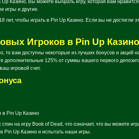
 Up Казино. Вы можете выбрать игру, которая вам нравится,
е игры и другие.
 лет, чтобы играть в Pin Up Казино. Если вы не достигли э
овых Игроков в Pin Up Казин
но, то вам доступны некоторые из лучших бонусов и акций 
чите дополнительные 125% от суммы вашего первого депозит
ваш игровой счет.
онуса
 в Pin Up Казино
спин на игру Book of Dead, что означает, что вы можете игр
 в Pin Up Казино и испытать наши игры.