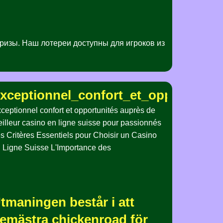
призы. Наш лотереи доступны для игроков из
pieler_erleben
renen_Spielern_zu_casino_ohne_oasi
xceptionnel_confort_et_opportunité
ceptionnel confort et opportunités auprès de
illeur casino en ligne suisse pour passionnés
s Critères Essentiels pour Choisir un Casino
 Ligne Suisse L'Importance des
_upplevelser_väntar
m_umfassenden_Blick_auf_online_ca
tmaningen består i att
emästra chickenroad för