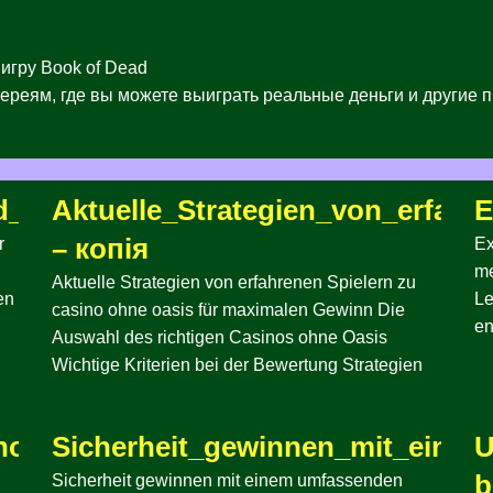
игру Book of Dead
тереям, где вы можете выиграть реальные деньги и другие 
nd_casino_ohne_oasis_für_moderne_S
Aktuelle_Strategien_von_erfah
E
– копія
r
Ex
me
Aktuelle Strategien von erfahrenen Spielern zu
en
Le
casino ohne oasis für maximalen Gewinn Die
en
Auswahl des richtigen Casinos ohne Oasis
Wichtige Kriterien bei der Bewertung Strategien
nom_vacker_natur_och_oförglömliga
Sicherheit_gewinnen_mit_eine
U
b
Sicherheit gewinnen mit einem umfassenden