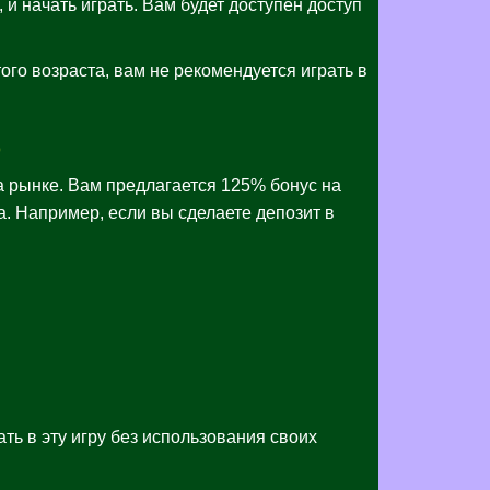
 и начать играть. Вам будет доступен доступ
того возраста, вам не рекомендуется играть в
о
на рынке. Вам предлагается 125% бонус на
а. Например, если вы сделаете депозит в
ать в эту игру без использования своих