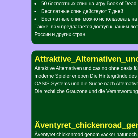
50 бесплатных спин на игру Book of Dead
Бесплатные спин действуют 7 дней
Бесплатные спин можно использовать на 
Также, вам предлагается доступ к нашим ло
России и других стран.
Attraktive_Alternativen_u
Attraktive Alternativen und casino ohne oasis fü
moderne Spieler erleben Die Hintergründe des
OASIS-Systems und die Suche nach Alternativ
Die rechtliche Grauzone und die Verantwortung
Äventyret_chickenroad_ge
Äventyret chickenroad genom vacker natur och