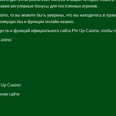
также регулярные бонусы для постоянных игроков.
ino, то вы можете быть уверены, что вы находитесь в пра
реимущества и функции онлайн-казино.
тв и функций официального сайта Pin Up Casino, чтобы по
asino:
 Up Casino:
ьном сайте