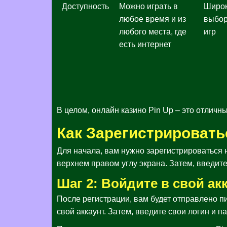
Доступность
Можно играть в
Широ
любое время и из
выбо
любого места, где
игр
есть интернет
В целом, онлайн казино Pin Up – это отличн
Как Зарегистрироватьс
Для начала, вам нужно зарегистрироваться н
верхнем правом углу экрана. Затем, введит
Шаг 2: Войдите в свой ак
После регистрации, вам будет отправлено п
свой аккаунт. Затем, введите свои логин и па