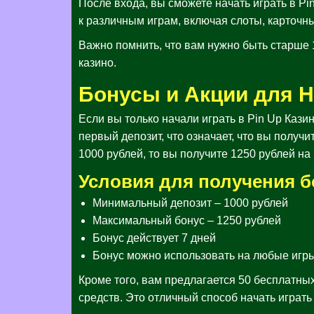
После входа, вы сможете начать играть в Pin
к различным играм, включая слоты, карточны
Важно помнить, что вам нужно быть старше 18
казино.
Бонусы и Акции для Н
Если вы только начали играть в Pin Up Кази
первый депозит, что означает, что вы полу
1000 рублей, то вы получите 1250 рублей на 
Условия для получения б
Минимальный депозит – 1000 рублей
Максимальный бонус – 1250 рублей
Бонус действует 7 дней
Бонус можно использовать на любые игры
Кроме того, вам предлагается 50 бесплатных 
средств. Это отличный способ начать играть