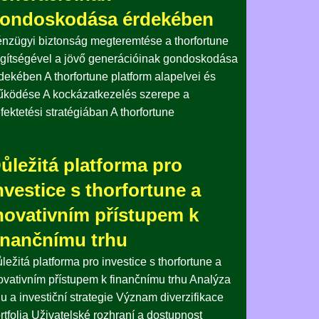
ondoskodása érdekében
nzügyi biztonság megteremtése a thorfortune
gítségével a jövő generációinak gondoskodása
dekében A thorfortune platform alapelvei és
ködése A kockázatkezelés szerepe a
fektetési stratégiában A thorfortune
ůležitá platforma pro
nvestice s thorfortune a
novativním přístupem k
inančnímu trhu
ležitá platforma pro investice s thorfortune a
ovativním přístupem k finančnímu trhu Analýza
hu a investiční strategie Význam diverzifikace
rtfolia Uživatelské rozhraní a dostupnost