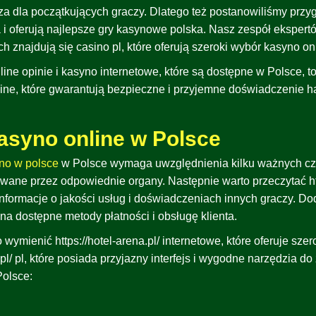
a dla początkujących graczy. Dlatego też postanowiliśmy przyg
 oferują najlepsze gry kasynowe polska. Nasz zespół ekspertów
h znajdują się casino pl, które oferują szeroki wybór kasyno o
line opinie i kasyno internetowe, które są dostępne w Polsce, 
line, które gwarantują bezpieczne i przyjemne doświadczenie h
asyno online w Polsce
no w polsce
w Polsce wymaga uwzględnienia kilku ważnych czy
wane przez odpowiednie organy. Następnie warto przeczytać https:
informacje o jakości usług i doświadczeniach innych graczy. Do
z na dostępne metody płatności i obsługę klienta.
o wymienić https://hotel-arena.pl/ internetowe, które oferuje sze
l/ pl, które posiada przyjazny interfejs i wygodne narzędzia do
Polsce: