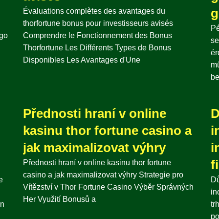
g
Évaluations complètes des avantages du
thorfortune bonus pour investisseurs avisés
Pé
ego
Comprendre le Fonctionnement des Bonus
se
Thorfortune Les Différents Types de Bonus
ér
Disponibles Les Avantages d'Une
mű
be
Přednosti hraní v online
D
kasinu thor fortune casino a
i
jak maximalizovat výhry
i
f
Přednosti hraní v online kasinu thor fortune
casino a jak maximalizovat výhry Strategie pro
e
Dů
Vítězství v Thor Fortune Casino Výběr Správných
in
Her Využití Bonusů a
En
tr
po