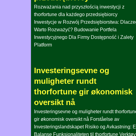
Rozważania nad przyszłością inwestycji z
thorfortune dla każdego przedsiębiorcy
Inwestycje w Rozwój Przedsiębiorstwa: Dlacz
Warto Rozważyć? Budowanie Portfela
Inwestycyjnego Dla Firmy Dostępność i Zalety
Platform
Investeringsevne og
muligheter rundt
thorfortune gir økonomisk
oversikt nå
Investeringsevne og muligheter rundt thorfortun
gir økonomisk oversikt nå Forståelse av
Investeringslandskapet Risiko og Avkastning: 
Balanse Funksjonaliteten til thorfortune Verktøy