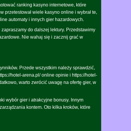
otować ranking kasyno internetowe, które
 przetestował wiele kasyno online i wybrał te,
nline automaty i innych gier hazardowych.
to zapraszamy do dalszej lektury. Przedstawimy
azardowe. Nie wahaj się i zacznij grać w
nników. Przede wszystkim należy sprawdzić,
//hotel-arena.pl/ online opinie i https://hotel-
datkowo, warto zwrócić uwagę na ofertę gier, w
roki wybór gier i atrakcyjne bonusy. Innym
 zarządzania kontem. Oto kilka kroków, które