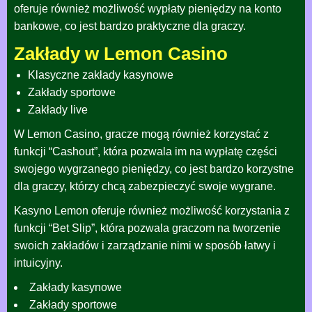
oferuje również możliwość wypłaty pieniędzy na konto
bankowe, co jest bardzo praktyczne dla graczy.
Zakłady w Lemon Casino
Klasyczne zakłady kasynowe
Zakłady sportowe
Zakłady live
W Lemon Casino, gracze mogą również korzystać z
funkcji “Cashout”, która pozwala im na wypłatę części
swojego wygrzanego pieniędzy, co jest bardzo korzystne
dla graczy, którzy chcą zabezpieczyć swoje wygrane.
Kasyno Lemon oferuje również możliwość korzystania z
funkcji “Bet Slip”, która pozwala graczom na tworzenie
swoich zakładów i zarządzanie nimi w sposób łatwy i
intuicyjny.
Zakłady kasynowe
Zakłady sportowe