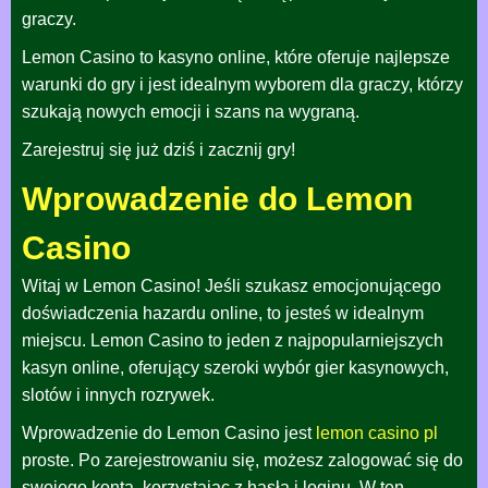
graczy.
Lemon Casino to kasyno online, które oferuje najlepsze
warunki do gry i jest idealnym wyborem dla graczy, którzy
szukają nowych emocji i szans na wygraną.
Zarejestruj się już dziś i zacznij gry!
Wprowadzenie do Lemon
Casino
Witaj w Lemon Casino! Jeśli szukasz emocjonującego
doświadczenia hazardu online, to jesteś w idealnym
miejscu. Lemon Casino to jeden z najpopularniejszych
kasyn online, oferujący szeroki wybór gier kasynowych,
slotów i innych rozrywek.
Wprowadzenie do Lemon Casino jest
lemon casino pl
proste. Po zarejestrowaniu się, możesz zalogować się do
swojego konta, korzystając z hasła i loginu. W ten