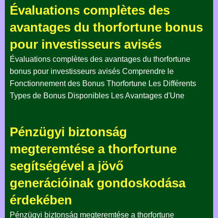
Évaluations complètes des
avantages du thorfortune bonus
pour investisseurs avisés
Évaluations complètes des avantages du thorfortune
bonus pour investisseurs avisés Comprendre le
Fonctionnement des Bonus Thorfortune Les Différents
Types de Bonus Disponibles Les Avantages d'Une
Pénzügyi biztonság
megteremtése a thorfortune
segítségével a jövő
generációinak gondoskodása
érdekében
Pénzügyi biztonság megteremtése a thorfortune