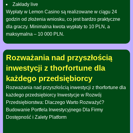
Zakłady live
Wypłaty w Lemon Casino są realizowane w ciągu 24
godzin od złożenia wniosku, co jest bardzo praktyczne
dla graczy. Minimalna kwota wypłaty to 10 PLN, a
maksymalna – 10 000 PLN.
Rozważania nad przyszłością
inwestycji z thorfortune dla
każdego przedsiębiorcy
Rozważania nad przyszłością inwestycji z thorfortune dla
każdego przedsiębiorcy Inwestycje w Rozwój
Przedsiębiorstwa: Dlaczego Warto Rozważyć?
Budowanie Portfela Inwestycyjnego Dla Firmy
Dostępność i Zalety Platform