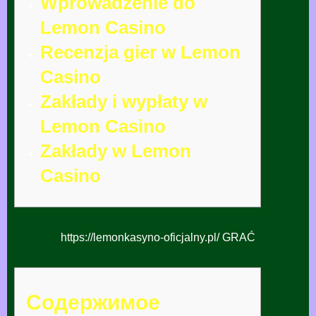
Wprowadzenie do
Lemon Casino
Recenzja gier w Lemon
Casino
Zakłady i wypłaty w
Lemon Casino
Zakłady w Lemon
Casino
https://lemonkasyno-oficjalny.pl/ GRAĆ
Содержимое