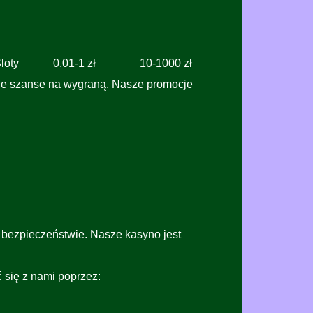
loty
0,01-1 zł
10-1000 zł
je szanse na wygraną. Nasze promocje
 bezpieczeństwie. Nasze kasyno jest
ć się z nami poprzez: