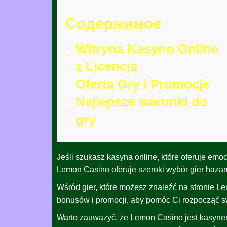
Содержимое
Witryna Kasyno Online
z Licencją
Oferta Gry i Promocje
Najlepsze warunki do
gry
Jeśli szukasz kasyna online, które oferuje e
Lemon Casino oferuje szeroki wybór gier hazard
Wśród gier, które możesz znaleźć na stronie Le
bonusów i promocji, aby pomóc Ci rozpocząć 
Warto zauważyć, że Lemon Casino jest kasynem 