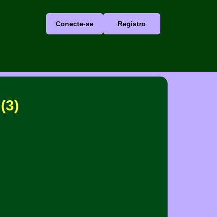
Conecte-se
Registro
(3)