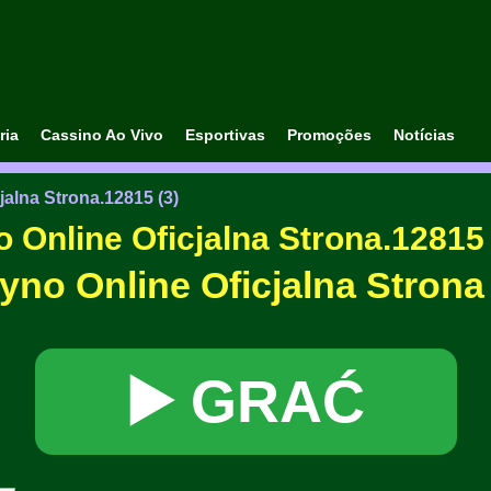
ria
Cassino Ao Vivo
Esportivas
Promoções
Notícias
alna Strona.12815 (3)
Online Oficjalna Strona.12815 
no Online Oficjalna Strona
▶️ GRAĆ