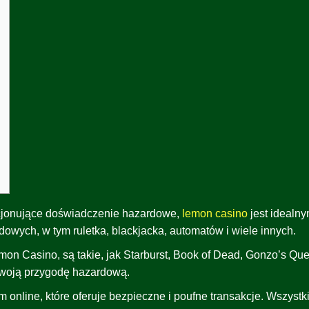
mocjonujące doświadczenie hazardowe,
lemon casino
jest idealny
owych, w tym ruletka, blackjacka, automatów i wiele innych.
mon Casino, są takie, jak Starburst, Book of Dead, Gonzo’s Que
swoją przygodę hazardową.
online, które oferuje bezpieczne i poufne transakcje. Wszystk