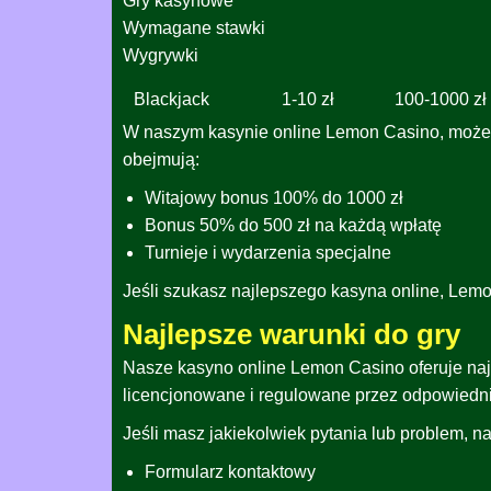
Gry kasynowe
Wymagane stawki
Wygrywki
Blackjack
1-10 zł
100-1000 zł
W naszym kasynie online Lemon Casino, możes
obejmują:
Witajowy bonus 100% do 1000 zł
Bonus 50% do 500 zł na każdą wpłatę
Turnieje i wydarzenia specjalne
Jeśli szukasz najlepszego kasyna online, Lem
Najlepsze warunki do gry
Nasze kasyno online Lemon Casino oferuje naj
licencjonowane i regulowane przez odpowiedni
Jeśli masz jakiekolwiek pytania lub problem, n
Formularz kontaktowy