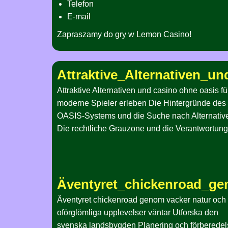
Telefon
E-mail
Zapraszamy do gry w Lemon Casino!
Attraktive_Alternativen_u
Attraktive Alternativen und casino ohne oasis fü
moderne Spieler erleben Die Hintergründe des
OASIS-Systems und die Suche nach Alternativ
Die rechtliche Grauzone und die Verantwortung
Äventyret_chickenroad_ge
Äventyret chickenroad genom vacker natur och
oförglömliga upplevelser väntar Utforska den
svenska landsbygden Planering och förberedel