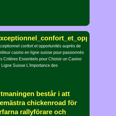
pieler_erleben
renen_Spielern_zu_casino_ohne_oasi
xceptionnel_confort_et_opportunité
ceptionnel confort et opportunités auprès de
illeur casino en ligne suisse pour passionnés
s Critères Essentiels pour Choisir un Casino
 Ligne Suisse L'Importance des
_upplevelser_väntar
m_umfassenden_Blick_auf_online_ca
tmaningen består i att
emästra chickenroad för
rfarna rallyförare och