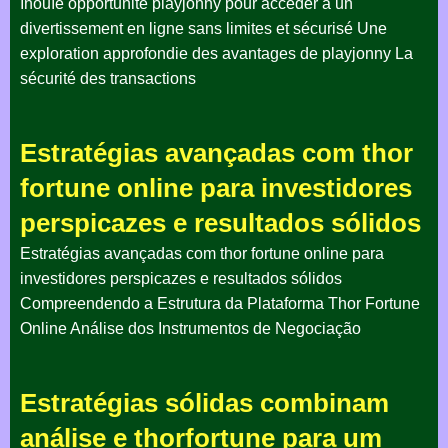
Inouïe opportunité playjonny pour accéder à un
divertissement en ligne sans limites et sécurisé Une
exploration approfondie des avantages de playjonny La
sécurité des transactions
Estratégias avançadas com thor
fortune online para investidores
perspicazes e resultados sólidos
Estratégias avançadas com thor fortune online para
investidores perspicazes e resultados sólidos
Compreendendo a Estrutura da Plataforma Thor Fortune
Online Análise dos Instrumentos de Negociação
Estratégias sólidas combinam
análise e thorfortune para um