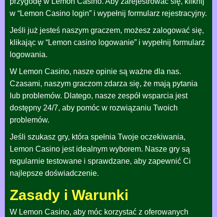
przygodę w Lemon Casino. Aby zarejestrować się, kliknij
w “Lemon Casino login” i wypełnij formularz rejestracyjny.
Jeśli już jesteś naszym graczem, możesz zalogować się,
klikając w “Lemon casino logowanie” i wypełnij formularz
logowania.
W Lemon Casino, nasze opinie są ważne dla nas.
Czasami, naszym graczom zdarza się, że mają pytania
lub problemów. Dlatego, nasze zespół wsparcia jest
dostępny 24/7, aby pomóc w rozwiązaniu Twoich
problemów.
Jeśli szukasz gry, która spełnia Twoje oczekiwania,
Lemon Casino jest idealnym wyborem. Nasze gry są
regularnie testowane i sprawdzane, aby zapewnić Ci
najlepsze doświadczenie.
Zasady i Warunki
W Lemon Casino, aby móc korzystać z oferowanych