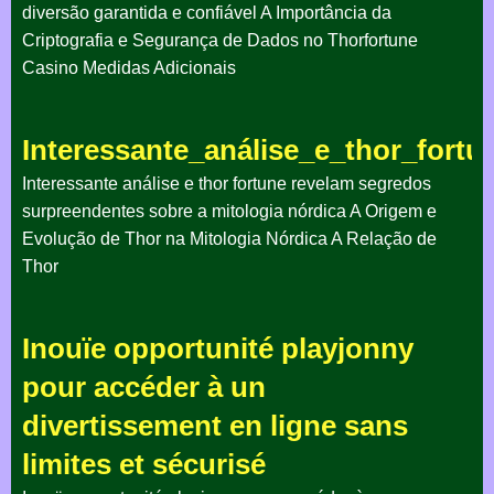
diversão garantida e confiável A Importância da
Criptografia e Segurança de Dados no Thorfortune
Casino Medidas Adicionais
Interessante_análise_e_thor_for
Interessante análise e thor fortune revelam segredos
surpreendentes sobre a mitologia nórdica A Origem e
Evolução de Thor na Mitologia Nórdica A Relação de
Thor
Inouïe opportunité playjonny
pour accéder à un
divertissement en ligne sans
limites et sécurisé