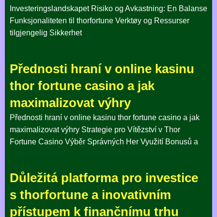
Investeringslandskapet Risiko og Avkastning: En Balanse
Funksjonaliteten til thorfortune Verktøy og Ressurser
tilgjengelig Sikkerhet
Přednosti hraní v online kasinu
thor fortune casino a jak
maximalizovat výhry
Přednosti hraní v online kasinu thor fortune casino a jak
maximalizovat výhry Strategie pro Vítězství v Thor
Fortune Casino Výběr Správných Her Využití Bonusů a
Důležitá platforma pro investice
s thorfortune a inovativním
přístupem k finančnímu trhu