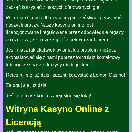
zacząć korzystać z naszych oferowanych gier.
W Lemon Casino dbamy o bezpieczeństwo i prywatność
naszych graczy. Nasze kasyno online jest
licencjonowane i regulowane przez odpowiednie organy,
co oznacza, że możesz grać z pełnym zaufaniem.
Jeśli masz jakiekolwiek pytania lub problem, możesz
skontaktować się z nami poprzez formularz kontaktowy
lub poprzez nasze drużyny obsługi klienta.
Rejestruj się już dziś i zacznij korzystać z Lemon Casino!
Zaloguj się już dziś!
Jeśli nie masz konta, zarejestruj się tutaj!
Witryna Kasyno Online z
Licencją