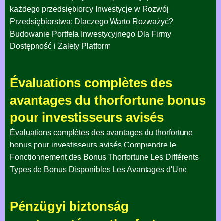
każdego przedsiębiorcy Inwestycje w Rozwój
Przedsiębiorstwa: Dlaczego Warto Rozważyć?
Budowanie Portfela Inwestycyjnego Dla Firmy
Dostępność i Zalety Platform
Évaluations complètes des
avantages du thorfortune bonus
pour investisseurs avisés
Évaluations complètes des avantages du thorfortune
bonus pour investisseurs avisés Comprendre le
Fonctionnement des Bonus Thorfortune Les Différents
Types de Bonus Disponibles Les Avantages d'Une
Pénzügyi biztonság