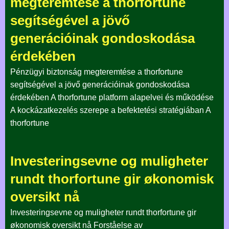
megteremtése a thorfortune
segítségével a jövő
generációinak gondoskodása
érdekében
Pénzügyi biztonság megteremtése a thorfortune
segítségével a jövő generációinak gondoskodása
érdekében A thorfortune platform alapelvei és működése
A kockázatkezelés szerepe a befektetési stratégiában A
thorfortune
Investeringsevne og muligheter
rundt thorfortune gir økonomisk
oversikt nå
Investeringsevne og muligheter rundt thorfortune gir
økonomisk oversikt nå Forståelse av