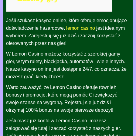
Jeśli szukasz kasyna online, które oferuje emocjonujące
doświadczenie hazardowe,
lemon casino
jest idealnym
wyborem. Zarejestruj się już dziś i zacznij korzystać z
oferowanych przez nas gier!
W Lemon Casino możesz korzystać z szerokiej gamy
gier, w tym rulety, blackjacka, automatów i wiele innych.
Nasze kasyno online jest dostępne 24/7, co oznacza, że
możesz grać, kiedy chcesz.
Warto zauważyć, że Lemon Casino oferuje również
bonusy i promocje, które mogą pomóc Ci zwiększyć
swoje szanse na wygraną. Rejestruj się już dziś i
otrzymaj 100% bonus na swoje pierwsze depozyt!
Jeśli masz już konto w Lemon Casino, możesz
zalogować się tutaj i zacząć korzystać z naszych gier.
Jeśli nie masz konta, możesz zarejestrować się tutaj i