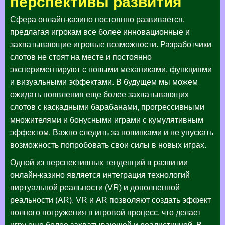
перспективы развития
Сфера онлайн-казино постоянно развивается,
предлагая игрокам все более инновационные и
захватывающие игровые возможности. Разработчики
слотов не стоят на месте и постоянно
экспериментируют с новыми механиками, функциями
и визуальными эффектами. В будущем мы можем
ожидать появления еще более захватывающих
слотов с каскадными барабанами, прогрессивными
множителями и бонусными играми с кумулятивным
эффектом. Важно следить за новинками и не упускать
возможность попробовать свои силы в новых играх.
Одной из перспективных тенденций в развитии
онлайн-казино является интеграция технологий
виртуальной реальности (VR) и дополненной
реальности (AR). VR и AR позволяют создать эффект
полного погружения в игровой процесс, что делает