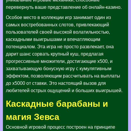
перевернуть ваше представление об онлайн-казино.
Особое место в коллекции игр занимает один из
самых востребованных слотов, привлекающий
пользователей своей высокой волатильностью,
каскадными выигрышами и впечатляющим
потенциалом. Эта игра не просто развлекает, она
дарит шанс сорвать крупный куш, предлагая
прогрессивные множители, достигающие x500, и
захватывающую бонусную игру с кумулятивным
эффектом, позволяющим рассчитывать на выплаты
до x5000 от ставки. Это настоящий вызов для
любителей острых ощущений и больших выигрышей.
Каскадные барабаны и
магия Зевса
Основной игровой процесс построен на принципе