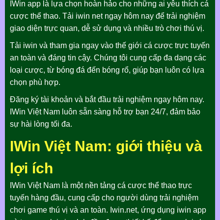
IWin app là lựa chọn hoàn hảo cho những ai yêu thích cá
cược thể thao. Tải iwin net ngay hôm nay để trải nghiệm
giao diện trực quan, dễ sử dụng và nhiều trò chơi thú vị.
Tải iwin và tham gia ngay vào thế giới cá cược trực tuyến
an toàn và đáng tin cậy. Chúng tôi cung cấp đa dạng các
loại cược, từ bóng đá đến bóng rổ, giúp bạn luôn có lựa
chọn phù hợp.
Đăng ký tài khoản và bắt đầu trải nghiệm ngay hôm nay.
IWin Việt Nam luôn sẵn sàng hỗ trợ bạn 24/7, đảm bảo
sự hài lòng tối đa.
IWin Việt Nam: giới thiệu và
lợi ích
IWin Việt Nam là một nền tảng cá cược thể thao trực
tuyến hàng đầu, cung cấp cho người dùng trải nghiệm
chơi game thú vị và an toàn. Iwin.net, ứng dụng iwin app