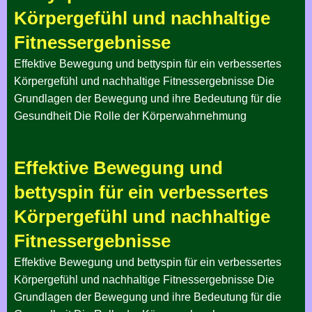
Körpergefühl und nachhaltige
Fitnessergebnisse
Effektive Bewegung und bettyspin für ein verbessertes
Körpergefühl und nachhaltige Fitnessergebnisse Die
Grundlagen der Bewegung und ihre Bedeutung für die
Gesundheit Die Rolle der Körperwahrnehmung
Effektive Bewegung und
bettyspin für ein verbessertes
Körpergefühl und nachhaltige
Fitnessergebnisse
Effektive Bewegung und bettyspin für ein verbessertes
Körpergefühl und nachhaltige Fitnessergebnisse Die
Grundlagen der Bewegung und ihre Bedeutung für die