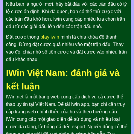
Nếu bạn là người mới, hãy bắt đầu với các trận đấu có tỷ
lệ cược ổn định. Khi đã quen, bạn có thể thử cược với
các trận đấu khó hơn. Iwin cung cấp nhiều lựa chọn trận
đấu từ các giải đấu lớn đến các trận đấu nhỏ.
Đặt cược thông
play iwin
minh là chìa khóa để thành
công. Đừng đặt cược quá nhiều vào một trận đấu. Thay
vào đó, chia nhỏ số tiền cược và đặt cược vào nhiều trận
đấu khác nhau.
IWin Việt Nam: đánh giá và
kết luận
IWin.net là một trang web cung cấp dịch vụ cá cược thể
thao uy tín tại Việt Nam. Để tải iwin app, bạn chỉ cần truy
cập trang web chính thức của họ và theo hướng dẫn.
IWin cung cấp một giao diện dễ sử dụng và nhiều loại
cược đa dạng, từ bóng đá đến esport. Người dùng có thể