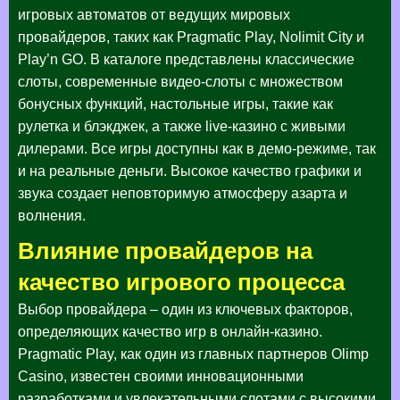
игровых автоматов от ведущих мировых
провайдеров, таких как Pragmatic Play, Nolimit City и
Play’n GO. В каталоге представлены классические
слоты, современные видео-слоты с множеством
бонусных функций, настольные игры, такие как
рулетка и блэкджек, а также live-казино с живыми
дилерами. Все игры доступны как в демо-режиме, так
и на реальные деньги. Высокое качество графики и
звука создает неповторимую атмосферу азарта и
волнения.
Влияние провайдеров на
качество игрового процесса
Выбор провайдера – один из ключевых факторов,
определяющих качество игр в онлайн-казино.
Pragmatic Play, как один из главных партнеров Olimp
Casino, известен своими инновационными
разработками и увлекательными слотами с высокими