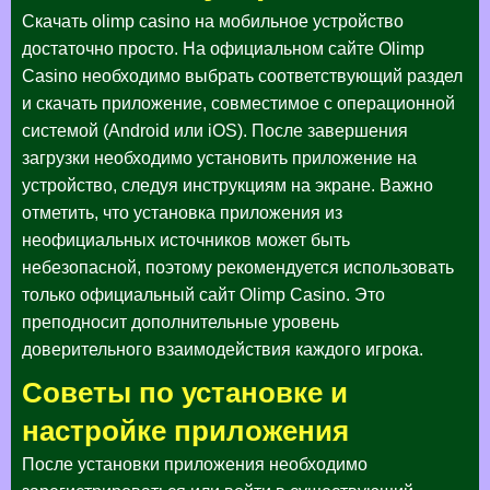
Скачать olimp casino на мобильное устройство
достаточно просто. На официальном сайте Olimp
Casino необходимо выбрать соответствующий раздел
и скачать приложение, совместимое с операционной
системой (Android или iOS). После завершения
загрузки необходимо установить приложение на
устройство, следуя инструкциям на экране. Важно
отметить, что установка приложения из
неофициальных источников может быть
небезопасной, поэтому рекомендуется использовать
только официальный сайт Olimp Casino. Это
преподносит дополнительные уровень
доверительного взаимодействия каждого игрока.
Советы по установке и
настройке приложения
После установки приложения необходимо