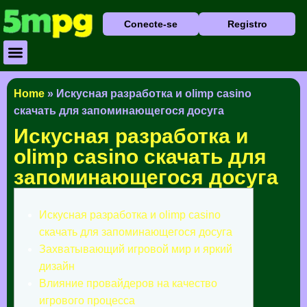
Conecte-se
Registro
Baixar Aplicativo
Caça Níqueis
Cassino Ao Vivo
Home
»
Искусная разработка и olimp casino
скачать для запоминающегося досуга
Искусная разработка и
olimp casino скачать для
запоминающегося досуга
Искусная разработка и olimp casino
скачать для запоминающегося досуга
Захватывающий игровой мир и яркий
дизайн
Влияние провайдеров на качество
игрового процесса