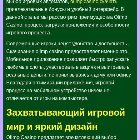
выбор игровых автоматов,
olimp casino скачать
привлекательные бонусы и удобный интерфейс. В
данной статье мы рассмотрим преимущества Olimp
Casino, процесс загрузки приложения и особенности
игрового процесса.
Современные игроки ценят удобство и доступность.
Скачивание olimp casino предоставляет именно это.
Мобильное приложение позволяет быстро запускать
любимые слоты, участвовать в акциях и выигрывать
реальные деньги, не привязываясь к дому или офису.
Благодаря оптимизации приложения, игровой
процесс на мобильном устройстве ничем не
отличается от игры на компьютере.
Захватывающий игровой
мир и яркий дизайн
Olimp Casino предлагает впечатляющий выбор