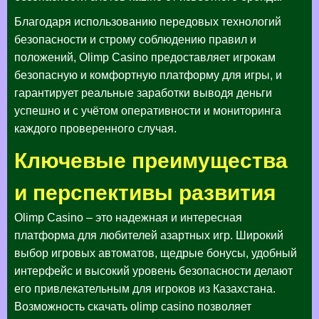
Благодаря использованию передовых технологий
безопасности и строму соблюдению правил и
положений, Olimp Casino предоставляет игрокам
безопасную и комфортную платформу для игры, и
гарантирует реальные заработки выводя деньги
успешно и с учётом оперативности и мониторинга
каждого проверенного случая.
Ключевые преимущества
и перспективы развития
Olimp Casino – это надежная и интересная
платформа для любителей азартных игр. Широкий
выбор игровых автоматов, щедрые бонусы, удобный
интерфейс и высокий уровень безопасности делают
его привлекательным для игроков из Казахстана.
Возможность скачать olimp casino позволяет