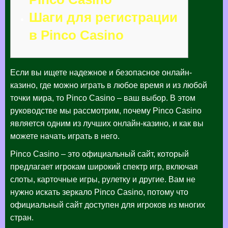
Шаги для регистрации
в Pinco Casino
Если вы ищете надежное и безопасное онлайн-
казино, где можно играть в любое время и из любой
точки мира, то Pinco Casino – ваш выбор. В этом
руководстве мы рассмотрим, почему Pinco Casino
является одним из лучших онлайн-казино, и как вы
можете начать играть в него.
Pinco Casino – это официальный сайт, который
предлагает игрокам широкий спектр игр, включая
слоты, карточные игры, рулетку и другие. Вам не
нужно искать зеркало Pinco Casino, потому что
официальный сайт доступен для игроков из многих
стран.