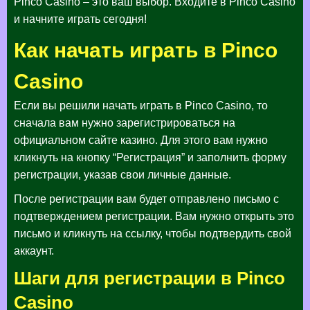
Pinco Casino – это ваш выбор. Входите в Pinco Casino
и начните играть сегодня!
Как начать играть в Pinco
Casino
Если вы решили начать играть в Pinco Casino, то
сначала вам нужно зарегистрироваться на
официальном сайте казино. Для этого вам нужно
кликнуть на кнопку “Регистрация” и заполнить форму
регистрации, указав свои личные данные.
После регистрации вам будет отправлено письмо с
подтверждением регистрации. Вам нужно открыть это
письмо и кликнуть на ссылку, чтобы подтвердить свой
аккаунт.
Шаги для регистрации в Pinco
Casino