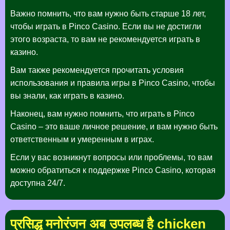
Важно помнить, что вам нужно быть старше 18 лет,
чтобы играть в Pinco Casino. Если вы не достигли
этого возраста, то вам не рекомендуется играть в
казино.
Вам также рекомендуется прочитать условия
использования и правила игры в Pinco Casino, чтобы
вы знали, как играть в казино.
Наконец, вам нужно помнить, что играть в Pinco
Casino – это ваше личное решение, и вам нужно быть
ответственным и умеренным в играх.
Если у вас возникнут вопросы или проблемы, то вам
можно обратиться к поддержке Pinco Casino, которая
доступна 24/7.
प्रसिद्ध मनोरंजन अब उपलब्ध है chicken