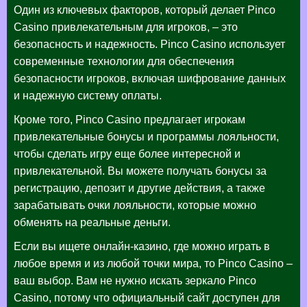
Один из ключевых факторов, который делает Pinco
Casino привлекательным для игроков, – это
безопасность и надежность. Pinco Casino использует
современные технологии для обеспечения
безопасности игроков, включая шифрование данных
и надежную систему оплаты.
Кроме того, Pinco Casino предлагает игрокам
привлекательные бонусы и программы лояльности,
чтобы сделать игру еще более интересной и
привлекательной. Вы можете получать бонусы за
регистрацию, депозит и другие действия, а также
зарабатывать очки лояльности, которые можно
обменять на реальные деньги.
Если вы ищете онлайн-казино, где можно играть в
любое время и из любой точки мира, то Pinco Casino –
ваш выбор. Вам не нужно искать зеркало Pinco
Casino, потому что официальный сайт доступен для