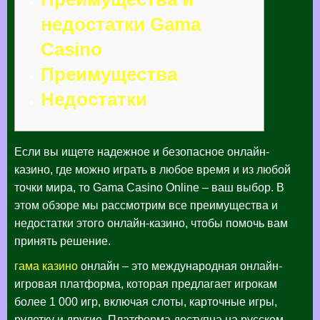
недостатки Gama
Casino
Преимущества
Недостатки
Если вы ищете надежное и безопасное онлайн-
казино, где можно играть в любое время и из любой
точки мира, то Gama Casino Online – ваш выбор. В
этом обзоре мы рассмотрим все преимущества и
недостатки этого онлайн-казино, чтобы помочь вам
принять решение.
гама казино
онлайн – это международная онлайн-
игровая платформа, которая предлагает игрокам
более 1 000 игр, включая слоты, карточные игры,
рулетку и другие. Платформа доступна на русском