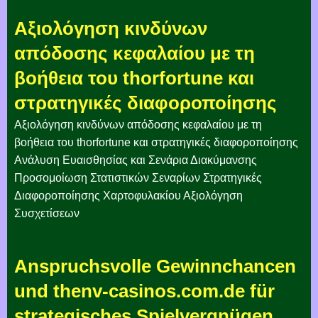
Αξιολόγηση κινδύνων
απόδοσης κεφαλαίου με τη
βοήθεια του thorfortune και
στρατηγικές διαφοροποίησης
Αξιολόγηση κινδύνων απόδοσης κεφαλαίου με τη
βοήθεια του thorfortune και στρατηγικές διαφοροποίησης
Ανάλυση Ευαισθησίας και Σενάρια Διακύμανσης
Προσομοίωση Στατιστικών Σεναρίων Στρατηγικές
Διαφοροποίησης Χαρτοφυλακίου Αξιολόγηση
Συσχετίσεων
Anspruchsvolle Gewinnchancen
und thenv-casinos.com.de für
strategisches Spielvergnügen