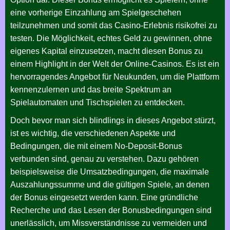
eine vorherige Einzahlung am Spielgeschehen
teilzunehmen und somit das Casino-Erlebnis risikofrei zu
testen. Die Möglichkeit, echtes Geld zu gewinnen, ohne
eigenes Kapital einzusetzen, macht diesen Bonus zu
einem Highlight in der Welt der Online-Casinos. Es ist ein
hervorragendes Angebot für Neukunden, um die Plattform
kennenzulernen und das breite Spektrum an
Spielautomaten und Tischspielen zu entdecken.
Doch bevor man sich blindlings in dieses Angebot stürzt,
ist es wichtig, die verschiedenen Aspekte und
Bedingungen, die mit einem No-Deposit-Bonus
verbunden sind, genau zu verstehen. Dazu gehören
beispielsweise die Umsatzbedingungen, die maximale
Auszahlungssumme und die gültigen Spiele, an denen
der Bonus eingesetzt werden kann. Eine gründliche
Recherche und das Lesen der Bonusbedingungen sind
unerlässlich, um Missverständnisse zu vermeiden und