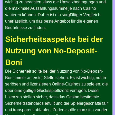
wichtig zu beachten, dass die Umsatzbedingungen und
die maximale Auszahlungssumme je nach Casino
variieren können. Daher ist ein sorgfältiger Vergleich
unerlässlich, um das beste Angebot für die eigenen
Bedürfnisse zu finden.
Sicherheitsaspekte bei der
Nutzung von No-Deposit-
Boni
Die Sicherheit sollte bei der Nutzung von No-Deposit-
Boni immer an erster Stelle stehen. Es ist wichtig, nur in
seriösen und lizenzierten Online-Casinos zu spielen, die
über eine gültige Glücksspiellizenz verfügen. Diese
Lizenzen stellen sicher, dass das Casino bestimmte
Sicherheitsstandards erfüllt und die Spielergeschäfte fair
und transparent ablaufen. Zudem sollte man sich vor der