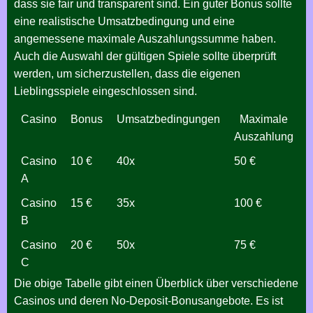
dass sie fair und transparent sind. Ein guter Bonus sollte
eine realistische Umsatzbedingung und eine
angemessene maximale Auszahlungssumme haben.
Auch die Auswahl der gültigen Spiele sollte überprüft
werden, um sicherzustellen, dass die eigenen
Lieblingsspiele eingeschlossen sind.
Casino
Bonus
Umsatzbedingungen
Maximale
Auszahlung
Casino
10 €
40x
50 €
A
Casino
15 €
35x
100 €
B
Casino
20 €
50x
75 €
C
Die obige Tabelle gibt einen Überblick über verschiedene
Casinos und deren No-Deposit-Bonusangebote. Es ist