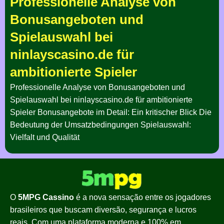
Professionelle Analyse von
Bonusangeboten und
Spielauswahl bei
ninlayscasino.de für
ambitionierte Spieler
Professionelle Analyse von Bonusangeboten und
Spielauswahl bei ninlayscasino.de für ambitionierte
Spieler Bonusangebote im Detail: Ein kritischer Blick Die
Bedeutung der Umsatzbedingungen Spielauswahl:
Vielfalt und Qualität
O
5MPG Cassino
é a nova sensação entre os jogadores
brasileiros que buscam diversão, segurança e lucros
reais. Com uma plataforma moderna e 100% em