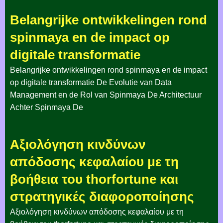
Belangrijke ontwikkelingen rond
spinmaya en de impact op
digitale transformatie
Belangrijke ontwikkelingen rond spinmaya en de impact
op digitale transformatie De Evolutie van Data
Management en de Rol van Spinmaya De Architectuur
Achter Spinmaya De
Αξιολόγηση κινδύνων
απόδοσης κεφαλαίου με τη
βοήθεια του thorfortune και
στρατηγικές διαφοροποίησης
Αξιολόγηση κινδύνων απόδοσης κεφαλαίου με τη