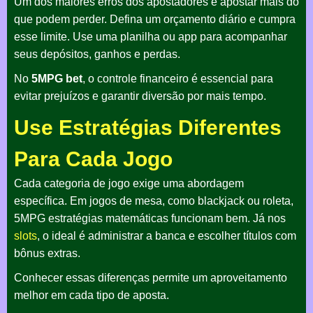
Um dos maiores erros dos apostadores é apostar mais do
que podem perder. Defina um orçamento diário e cumpra
esse limite. Use uma planilha ou app para acompanhar
seus depósitos, ganhos e perdas.
No
5MPG bet
, o controle financeiro é essencial para
evitar prejuízos e garantir diversão por mais tempo.
Use Estratégias Diferentes
Para Cada Jogo
Cada categoria de jogo exige uma abordagem
específica. Em jogos de mesa, como blackjack ou roleta,
5MPG estratégias matemáticas funcionam bem. Já nos
slots
, o ideal é administrar a banca e escolher títulos com
bônus extras.
Conhecer essas diferenças permite um aproveitamento
melhor em cada tipo de aposta.