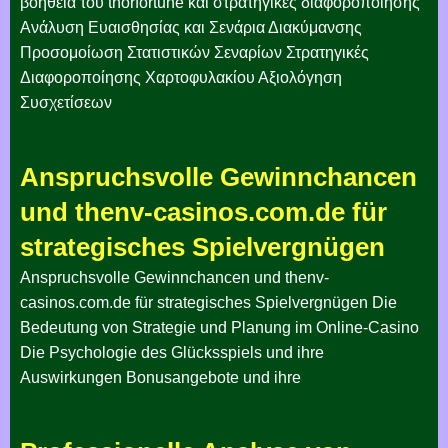
βοήθεια του thorfortune και στρατηγικές διαφοροποίησης
Ανάλυση Ευαισθησίας και Σενάρια Διακύμανσης
Προσομοίωση Στατιστικών Σεναρίων Στρατηγικές
Διαφοροποίησης Χαρτοφυλακίου Αξιολόγηση
Συσχετίσεων
Anspruchsvolle Gewinnchancen
und thenv-casinos.com.de für
strategisches Spielvergnügen
Anspruchsvolle Gewinnchancen und thenv-
casinos.com.de für strategisches Spielvergnügen Die
Bedeutung von Strategie und Planung im Online-Casino
Die Psychologie des Glücksspiels und ihre
Auswirkungen Bonusangebote und ihre