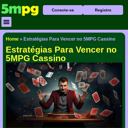
Conecte-se
Registro
Baixar Aplicativo
Caça Níqueis
Cassino Ao Vivo
Home
»
Estratégias Para Vencer no 5MPG Cassino
Estratégias Para Vencer no
5MPG Cassino