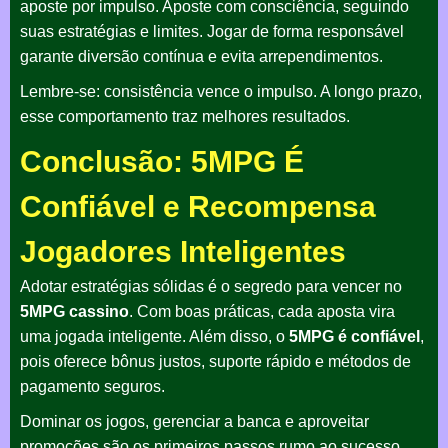
aposte por impulso. Aposte com consciência, seguindo
suas estratégias e limites. Jogar de forma responsável
garante diversão contínua e evita arrependimentos.
Lembre-se: consistência vence o impulso. A longo prazo,
esse comportamento traz melhores resultados.
Conclusão: 5MPG É
Confiável e Recompensa
Jogadores Inteligentes
Adotar estratégias sólidas é o segredo para vencer no
5MPG cassino
. Com boas práticas, cada aposta vira
uma jogada inteligente. Além disso, o
5MPG é confiável
,
pois oferece bônus justos, suporte rápido e métodos de
pagamento seguros.
Dominar os jogos, gerenciar a banca e aproveitar
promoções são os primeiros passos rumo ao sucesso.