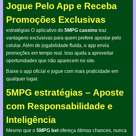
Jogue Pelo App e Receba
Promoções Exclusivas
estratégias O aplicativo do
5MPG cassino
traz
vantagens exclusivas para quem prefere apostar pelo
celular. Além de jogabilidade fluida, o app envia
promoções em tempo real. Isso ajuda a aproveitar
oportunidades que não aparecem no site.
Baixe o app oficial e jogue com mais praticidade em
qualquer lugar.
5MPG estratégias – Aposte
com Responsabilidade e
Inteligência
Mesmo que o
5MPG bet
ofereça ótimas chances, nunca