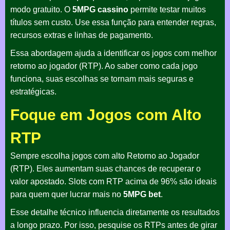
modo gratuito. O
5MPG cassino
permite testar muitos
títulos sem custo. Use essa função para entender regras,
recursos extras e linhas de pagamento.
Essa abordagem ajuda a identificar os jogos com melhor
retorno ao jogador (RTP). Ao saber como cada jogo
funciona, suas escolhas se tornam mais seguras e
estratégicas.
Foque em Jogos com Alto
RTP
Sempre escolha jogos com alto Retorno ao Jogador
(RTP). Eles aumentam suas chances de recuperar o
valor apostado. Slots com RTP acima de 96% são ideais
para quem quer lucrar mais no
5MPG bet
.
Esse detalhe técnico influencia diretamente os resultados
a longo prazo. Por isso, pesquise os RTPs antes de girar