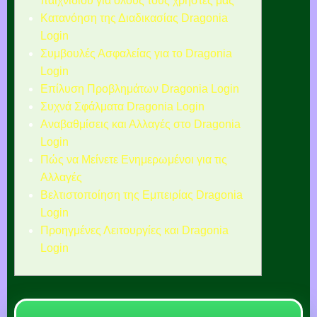
παιχνιδιού για όλους τους χρήστες μας
Κατανόηση της Διαδικασίας Dragonia
Login
Συμβουλές Ασφαλείας για το Dragonia
Login
Επίλυση Προβλημάτων Dragonia Login
Συχνά Σφάλματα Dragonia Login
Αναβαθμίσεις και Αλλαγές στο Dragonia
Login
Πώς να Μείνετε Ενημερωμένοι για τις
Αλλαγές
Βελτιστοποίηση της Εμπειρίας Dragonia
Login
Προηγμένες Λειτουργίες και Dragonia
Login