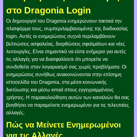
στο Dragonia Login
Οι δημιουργοί του Dragonia ενημερώνουν τακτικά την
πλατφόρμα τους, συμπεριλαμβανομένης της διαδικασίας
login. Αυτές οι ενημερώσεις συχνά περιλαμβάνουν
βελτιώσεις ασφαλείας, διορθώσεις σφαλμάτων και νέες
λειτουργίες. Είναι σημαντικό να είστε ενήμεροι για αυτές
τις αλλαγές για να διασφαλίσετε ότι μπορείτε να
συνδεθείτε στον λογαριασμό σας χωρίς προβλήματα. Οι
ενημερώσεις συνήθως ανακοινώνονται στην επίσημη
ιστοσελίδα του Dragonia, στα μέσα κοινωνικής
δικτύωσης και μέσω email στους εγγεγραμμένους
χρήστες. Η παρακολούθηση αυτών των καναλιών θα σας
βοηθήσει να παραμείνετε ενημερωμένοι για τις τελευταίες
αλλαγές.
Πώς να Μείνετε Ενημερωμένοι
για τις Αλλαγές