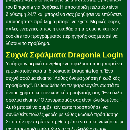
του Dragonia για βοήθεια. Η υποστήριξη πελατών είναι
διαθέσιμη 24/7 και μπορεί να σας βοηθήσει να επιλύσετε
οποιοδήποτε πρόβλημα μπορεί να έχετε. Μερικές φορές,
απλές ενέργειες όπως η εκκαθάριση της cache και των
cookies του προγράμματος περιήγησής σας μπορεί να
λύσουν το πρόβλημα.
Συχνά Σφάλματα Dragonia Login
Υπάρχουν μερικά συνηθισμένα σφάλματα που μπορεί να
εμφανιστούν κατά τη διαδικασία Dragonia login. Ένα
συχνό σφάλμα είναι το "Λάθος όνομα χρήστη ή κωδικός
πρόσβασης". Βεβαιωθείτε ότι πληκτρολογείτε σωστά το
όνομα χρήστη και τον κωδικό πρόσβασής σας. Ένα άλλο
σφάλμα είναι το "Ο λογαριασμός σας είναι κλειδωμένος".
Αυτό μπορεί να συμβεί εάν έχετε προσπαθήσει να
συνδεθείτε πολλές φορές με λάθος κωδικό πρόσβασης.
Σε αυτήν την περίπτωση, θα πρέπει να επικοινωνήσετε με
την υποστήριξη πελατών για να ξεκλειδώσετε τον