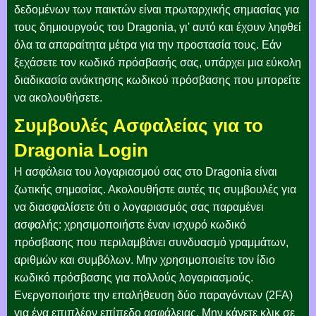
δεδομένων των παικτών είναι πρωταρχικής σημασίας για
τους δημιουργούς του Dragonia, γι' αυτό και έχουν ληφθεί
όλα τα απαραίτητα μέτρα για την προστασία τους. Εάν
ξεχάσετε τον κωδικό πρόσβασής σας, υπάρχει μια εύκολη
διαδικασία ανάκτησης κωδικού πρόσβασης που μπορείτε
να ακολουθήσετε.
Συμβουλές Ασφαλείας για το
Dragonia Login
Η ασφάλεια του λογαριασμού σας στο Dragonia είναι
ζωτικής σημασίας. Ακολουθήστε αυτές τις συμβουλές για
να διασφαλίσετε ότι ο λογαριασμός σας παραμένει
ασφαλής: χρησιμοποιήστε έναν ισχυρό κωδικό
πρόσβασης που περιλαμβάνει συνδυασμό γραμμάτων,
αριθμών και συμβόλων. Μην χρησιμοποιείτε τον ίδιο
κωδικό πρόσβασης για πολλούς λογαριασμούς.
Ενεργοποιήστε την επαλήθευση δύο παραγόντων (2FA)
για ένα επιπλέον επίπεδο ασφάλειας. Μην κάνετε κλικ σε