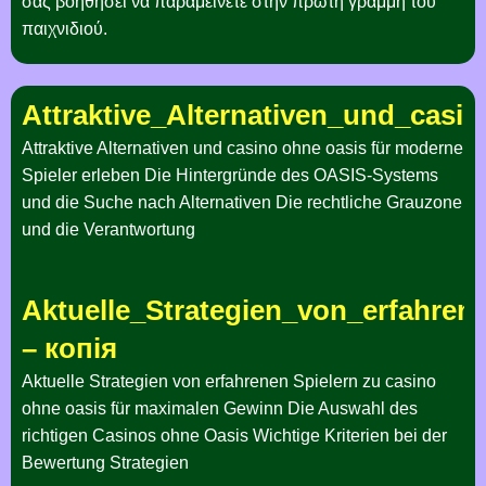
σας βοηθήσει να παραμείνετε στην πρώτη γραμμή του
παιχνιδιού.
Attraktive_Alternativen_und_casi
Attraktive Alternativen und casino ohne oasis für moderne
Spieler erleben Die Hintergründe des OASIS-Systems
und die Suche nach Alternativen Die rechtliche Grauzone
und die Verantwortung
Aktuelle_Strategien_von_erfahre
– копія
Aktuelle Strategien von erfahrenen Spielern zu casino
ohne oasis für maximalen Gewinn Die Auswahl des
richtigen Casinos ohne Oasis Wichtige Kriterien bei der
Bewertung Strategien