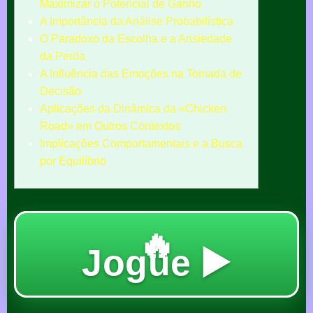
Maximizar o Potencial de Ganho
A Importância da Análise Probabilística
O Paradoxo da Escolha e a Ansiedade
da Perda
A Influência das Emoções na Tomada de
Decisão
Aplicações da Dinâmica da «Chicken
Road» em Outros Contextos
Implicações Comportamentais e a Busca
por Equilíbrio
🔥
Jogue ▶️