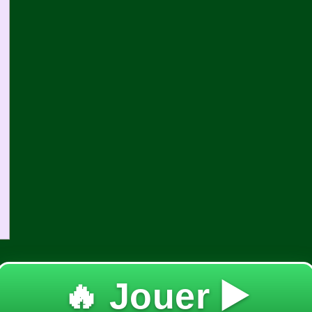
🔥 Jouer ▶️