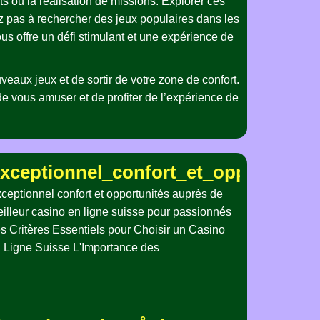
ets ou la réalisation de missions. Explorer ces
ez pas à rechercher des jeux populaires dans les
vous offre un défi stimulant et une expérience de
veaux jeux et de sortir de votre zone de confort.
de vous amuser et de profiter de l’expérience de
pieler_erleben
renen_Spielern_zu_casino_ohne_oasi
xceptionnel_confort_et_opportunité
ceptionnel confort et opportunités auprès de
illeur casino en ligne suisse pour passionnés
s Critères Essentiels pour Choisir un Casino
 Ligne Suisse L'Importance des