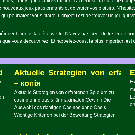
acles, tandis que d'autres mettent l'accent sur la collecte d'obj
e nouveaux jeux passionnants et de varier vos plaisirs. N’hésit
s qui pourraient vous plaire. L’objectif est de trouver un jeu qui 
xpérimentation et la découverte. N’ayez pas peur de tester de nou
s que vous découvrirez. Et rappelez-vous, le plus important est 
nd_casino_ohne_oasis_für_moderne_S
Aktuelle_Strategien_von_erfah
E
– копія
r
Ex
me
Aktuelle Strategien von erfahrenen Spielern zu
en
Le
casino ohne oasis für maximalen Gewinn Die
en
Auswahl des richtigen Casinos ohne Oasis
Wichtige Kriterien bei der Bewertung Strategien