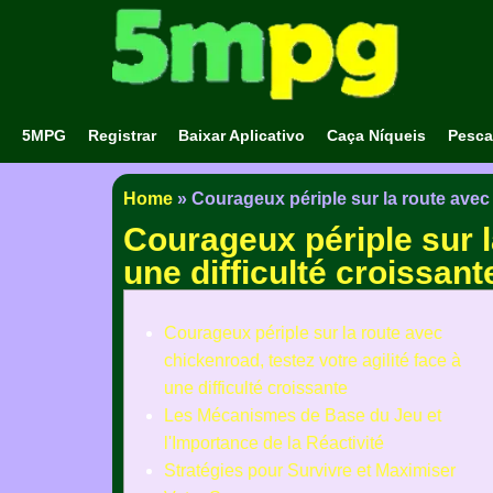
5MPG
Registrar
Baixar Aplicativo
Caça Níqueis
Pesca
Home
»
Courageux périple sur la route avec c
Courageux périple sur l
une difficulté croissant
Courageux périple sur la route avec
chickenroad, testez votre agilité face à
une difficulté croissante
Les Mécanismes de Base du Jeu et
l'Importance de la Réactivité
Stratégies pour Survivre et Maximiser