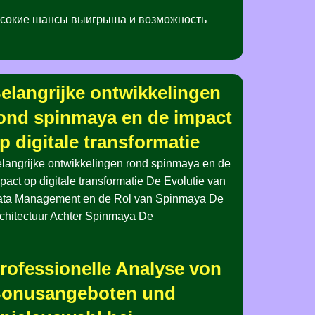
высокие шансы выигрыша и возможность
ffic_and_chase_a_top_sc
u_guide_a_chicken_road_crossing_a
elangrijke ontwikkelingen
ond spinmaya en de impact
p digitale transformatie
langrijke ontwikkelingen rond spinmaya en de
pact op digitale transformatie De Evolutie van
ta Management en de Rol van Spinmaya De
chitectuur Achter Spinmaya De
rofessionelle Analyse von
onusangeboten und