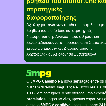
βοήθεια του thorfortune κα
στρατηγικές
διαφοροποίησης
Αξιολόγηση κινδύνων απόδοσης κεφαλαίου με 
βοήθεια του thorfortune και στρατηγικές
διαφοροποίησης Ανάλυση Ευαισθησίας και
Σενάρια Διακύμανσης Προσομοίωση Στατιστικ
Σεναρίων Στρατηγικές Διαφοροποίησης
Χαρτοφυλακίου Αξιολόγηση Συσχετίσεων
O
5MPG Cassino
é a nova sensação entre os j
buscam diversão, segurança e lucros reais. C
100% em português, o site oferece uma exper
premiados
, jogos ao vivo, apostas esportivas
disso, o
5MPG é confiável
, possui suporte 24