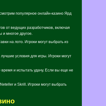
ссмотрим популярное онлайн-казино Ярд
тов от ведущих разработчиков, включая
ы и многое другое.
тавки на лото. Игроки могут выбрать из
 лучшие условия для игры. Игроки могут
 время и испытать удачу. Если вы еще не
teller и Skrill. Игроки могут выбрать
зино