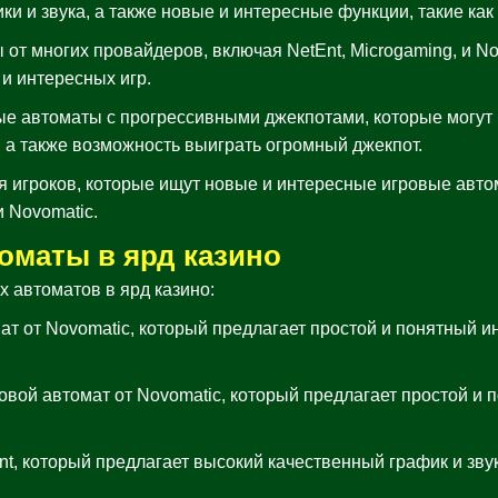
 и звука, а также новые и интересные функции, такие как fr
 от многих провайдеров, включая NetEnt, Microgaming, и N
 и интересных игр.
овые автоматы с прогрессивными джекпотами, которые могу
а также возможность выиграть огромный джекпот.
ля игроков, которые ищут новые и интересные игровые авто
и Novomatic.
оматы в ярд казино
 автоматов в ярд казино:
мат от Novomatic, который предлагает простой и понятный 
гровой автомат от Novomatic, который предлагает простой 
Ent, который предлагает высокий качественный график и зву