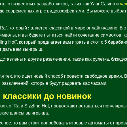
ы от известных разработчиков, таких как Yaar Casino и
yar
 до современных игр с видеоэффектами. Вы можете выбрать
 Ra”, который является классикой в мире онлайн-казино. В 
имволы, и вы будете пытаться найти сочетание символов, 
ing Hot”, который предлагает вам играть в слот с 5 бараба
т дать вам выигрыш.
дставлены и другие развлечения, такие как рулетка, блэкдж
для тех, кто ищет новый способ провести свободное время. 
развлечений, которые будут радовать вас часами.
 классики до новинок
ook of Ra и Sizzling Hot, продолжают оставаться популярн
сокие шансы выигрыша.
есное, то вам стоит попробовать игровые автоматы от прова