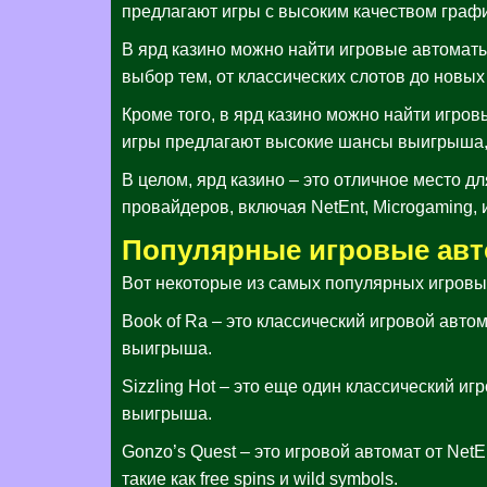
предлагают игры с высоким качеством графики
В ярд казино можно найти игровые автоматы
выбор тем, от классических слотов до новых
Кроме того, в ярд казино можно найти игр
игры предлагают высокие шансы выигрыша, 
В целом, ярд казино – это отличное место д
провайдеров, включая NetEnt, Microgaming, 
Популярные игровые авт
Вот некоторые из самых популярных игровых
Book of Ra – это классический игровой авто
выигрыша.
Sizzling Hot – это еще один классический и
выигрыша.
Gonzo’s Quest – это игровой автомат от Net
такие как free spins и wild symbols.