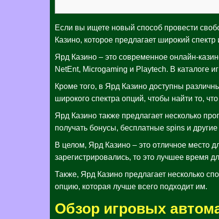
Если вы ищете новый способ провести свобо
Казино, которое предлагает широкий спектр
Ярд Казино – это современное онлайн-казин
NetEnt, Microgaming и Playtech. В каталоге 
Кроме того, в Ярд Казино доступны различные
широкого спектра опций, чтобы найти то, что
Ярд Казино также предлагает несколько про
получать бонусы, бесплатные spins и други
В целом, Ярд Казино – это отличное место д
зарегистрировались, то это лучшее время дл
Также, Ярд Казино предлагает несколько спосо
опцию, которая лучше всего подходит им.
Обзор игровых автома