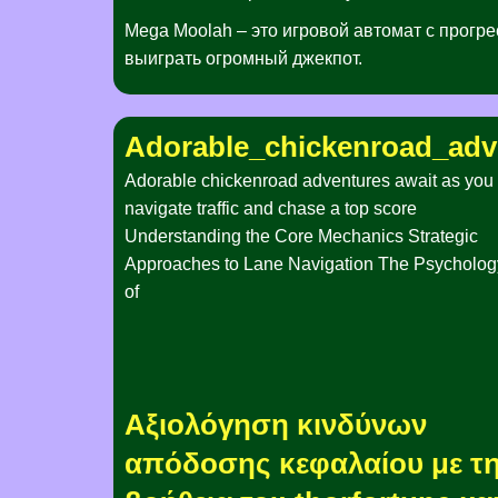
Mega Moolah – это игровой автомат с прог
выиграть огромный джекпот.
Adorable_chickenroad_adv
Adorable chickenroad adventures await as you
navigate traffic and chase a top score
Understanding the Core Mechanics Strategic
Approaches to Lane Navigation The Psycholog
of
Αξιολόγηση κινδύνων
απόδοσης κεφαλαίου με τ