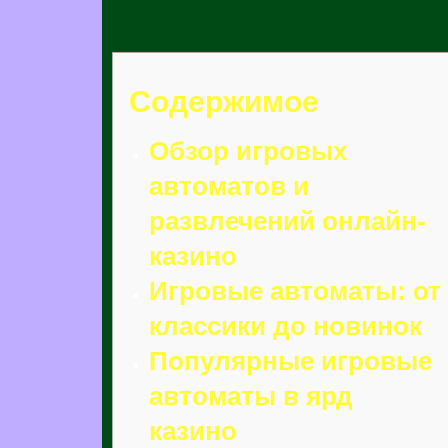
Содержимое
Обзор игровых
автоматов и
развлечений онлайн-
казино
Игровые автоматы: от
классики до новинок
Популярные игровые
автоматы в ярд
казино