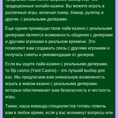
традиционные онлайн-казино. Вы можете играть в
различные игры, включая покер, бэккар, рулетку и
другие, с реальными дилерами.
Еще одним преимуществом лайв-казино с реальными
дилерами является возможность общения с дилерами
и другими игроками в реальном времени. Это
позволяет вам создавать связь с другими игроками и
получать советы и рекомендации от дилеров.
Если вы ищете лайв-казино с реальными дилерами,
то Яр casino (Yard Casino) – это лучший выбор для
вас. Мы предлагаем вам уникальную возможность
играть в живом казино с реальными дилерами,
которые обеспечивают вам безопасность и честность
игры.
Также, наша команда специалистов готовы помочь
вам в любое время, если у вас возникнут вопросы или