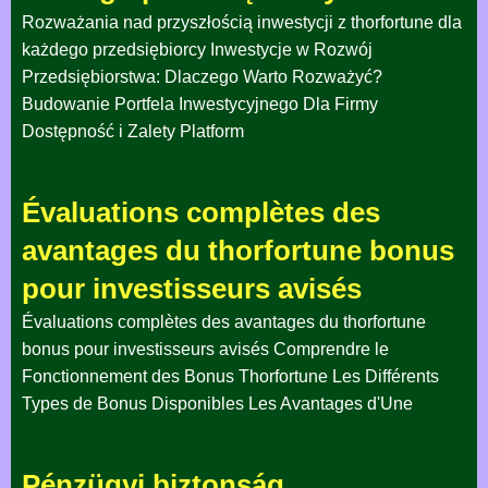
Rozważania nad przyszłością inwestycji z thorfortune dla
każdego przedsiębiorcy Inwestycje w Rozwój
Przedsiębiorstwa: Dlaczego Warto Rozważyć?
Budowanie Portfela Inwestycyjnego Dla Firmy
Dostępność i Zalety Platform
Évaluations complètes des
avantages du thorfortune bonus
pour investisseurs avisés
Évaluations complètes des avantages du thorfortune
bonus pour investisseurs avisés Comprendre le
Fonctionnement des Bonus Thorfortune Les Différents
Types de Bonus Disponibles Les Avantages d'Une
Pénzügyi biztonság