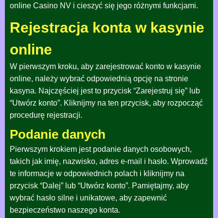
online Casino NV i cieszyć się jego różnymi funkcjami.
Rejestracja konta w kasynie
online
W pierwszym kroku, aby zarejestrować konto w kasynie
online, należy wybrać odpowiednią opcję na stronie
kasyna. Najczęściej jest to przycisk “Zarejestruj się” lub
“Utwórz konto”. Kliknijmy na ten przycisk, aby rozpocząć
procedurę rejestracji.
Podanie danych
Pierwszym krokiem jest podanie danych osobowych,
takich jak imię, nazwisko, adres e-mail i hasło. Wprowadź
te informacje w odpowiednich polach i kliknijmy na
przycisk “Dalej” lub “Utwórz konto”. Pamiętajmy, aby
wybrać hasło silne i unikatowe, aby zapewnić
bezpieczeństwo naszego konta.