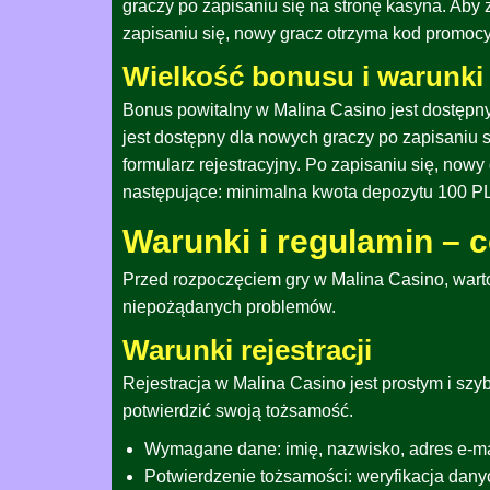
graczy po zapisaniu się na stronę kasyna. Aby 
zapisaniu się, nowy gracz otrzyma kod promocy
Wielkość bonusu i warunki
Bonus powitalny w Malina Casino jest dostępny
jest dostępny dla nowych graczy po zapisaniu 
formularz rejestracyjny. Po zapisaniu się, no
następujące: minimalna kwota depozytu 100 P
Warunki i regulamin – 
Przed rozpoczęciem gry w Malina Casino, warto 
niepożądanych problemów.
Warunki rejestracji
Rejestracja w Malina Casino jest prostym i sz
potwierdzić swoją tożsamość.
Wymagane dane: imię, nazwisko, adres e-mai
Potwierdzenie tożsamości: weryfikacja dany