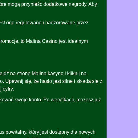
które mogą przynieść dodatkowe nagrody. Aby
jest ono regulowane i nadzorowane przez
romocje, to Malina Casino jest idealnym
jdź na stronę Malina kasyno i kliknij na
 Upewnij się, że hasło jest silne i składa się z
 cyfry.
ikować swoje konto. Po weryfikacji, możesz już
 powitalny, który jest dostępny dla nowych