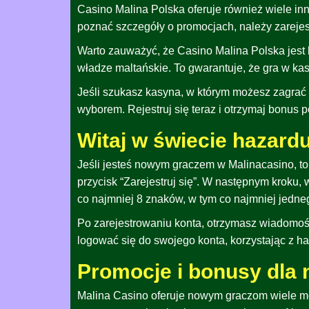
Casino Malina Polska oferuje również wiele in
poznać szczegóły o promocjach, należy zarejes
Warto zauważyć, że Casino Malina Polska jest 
władze maltańskie. To gwarantuje, że gra w kas
Jeśli szukasz kasyna, w którym możesz zagrać 
wyborem. Rejestruj się teraz i otrzymaj bonus
Witaj w świecie hazardu
Jeśli jesteś nowym graczem w Malinacasino, to p
przycisk “Zarejestruj się”. W następnym kroku, 
co najmniej 8 znaków, w tym co najmniej jedneg
Po zarejestrowaniu konta, otrzymasz wiadomość 
logować się do swojego konta, korzystając z hasł
Promocje i bonusy dla 
Malina Casino oferuje nowym graczom wiele moż