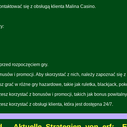
ontaktować się z obsługą klienta Malina Casino.
y:
przed rozpoczęciem gry.
usów i promocji. Aby skorzystać z nich, należy zapoznać się 
grać w różne gry hazardowe, takie jak ruletka, blackjack, poke
esz korzystać z bonusów i promocji, takich jak bonus powitalny
sz korzystać z obsługi klienta, która jest dostępna 24/7.
nd_casino_ohne_oasis_für_moderne_S
Aktuelle_Strategien_von_erfah
E