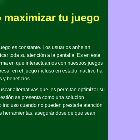
o maximizar tu juego
juego es constante. Los usuarios anhelan
car toda su atención a la pantalla. Es en este
forma en que interactuamos con nuestros juegos
esar en el juego incluso en estado inactivo ha
 y beneficios.
scar alternativas que les permitan optimizar su
cuestión se presenta como una solución
go incluso cuando no pueden prestarle atención
tas herramientas, asegurándose de que sean