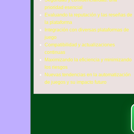
prioridad esencial
Evaluando la reputación y las reseñas de
la plataforma
Integración con diversas plataformas de
juego
Compatibilidad y actualizaciones
continuas
Maximizando la eficiencia y minimizando
los riesgos
Nuevas tendencias en la automatización
de juegos y su impacto futuro