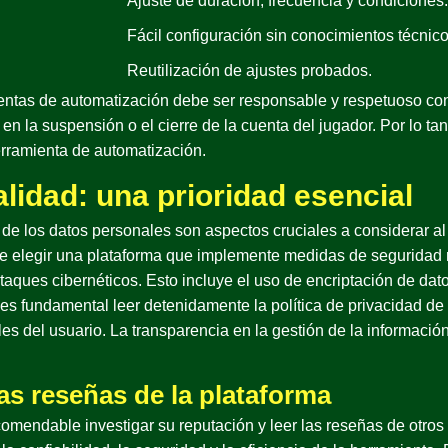
Ajuste de duración, frecuencia y condiciones.
Fácil configuración sin conocimientos técnico
Reutilización de ajustes probados.
ntas de automatización debe ser responsable y respetuoso con l
n la suspensión o el cierre de la cuenta del jugador. Por lo tan
herramienta de automatización.
lidad: una prioridad esencial
 de los datos personales son aspectos cruciales a considerar al 
te elegir una plataforma que implemente medidas de seguridad r
aques cibernéticos. Esto incluye el uso de encriptación de dato
, es fundamental leer detenidamente la política de privacidad 
les del usuario. La transparencia en la gestión de la informació
as reseñas de la plataforma
comendable investigar su reputación y leer las reseñas de otros