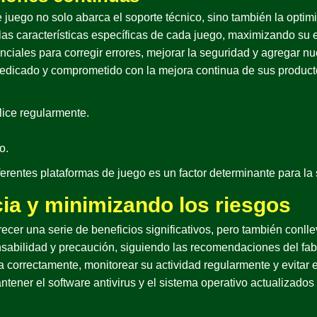
 juego no solo abarca el soporte técnico, sino también la optimi
as características específicas de cada juego, maximizando su ef
ciales para corregir errores, mejorar la seguridad y agregar nu
dedicado y comprometido con la mejora continua de sus product
lice regularmente.
o.
ferentes plataformas de juego es un factor determinante para la 
cia y minimizando los riesgos
ecer una serie de beneficios significativos, pero también conll
nsabilidad y precaución, siguiendo las recomendaciones del fab
ta correctamente, monitorear su actividad regularmente y evitar 
tener el software antivirus y el sistema operativo actualizados