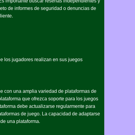
. Es importante buscar reseñas independientes y
bjeto de informes de seguridad o denuncias de
liente.
ue los jugadores realizan en sus juegos
se con una amplia variedad de plataformas de
plataforma que ofrezca soporte para los juegos
ataforma debe actualizarse regularmente para
plataformas de juego. La capacidad de adaptarse
 de una plataforma.