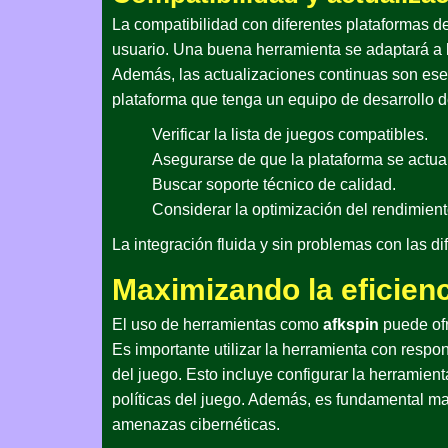
La compatibilidad con diferentes plataformas de
usuario. Una buena herramienta se adaptará a l
Además, las actualizaciones continuas son esen
plataforma que tenga un equipo de desarrollo 
Verificar la lista de juegos compatibles.
Asegurarse de que la plataforma se actua
Buscar soporte técnico de calidad.
Considerar la optimización del rendimient
La integración fluida y sin problemas con las di
Maximizando la eficien
El uso de herramientas como
afkspin
puede ofr
Es importante utilizar la herramienta con respo
del juego. Esto incluye configurar la herramien
políticas del juego. Además, es fundamental man
amenazas cibernéticas.