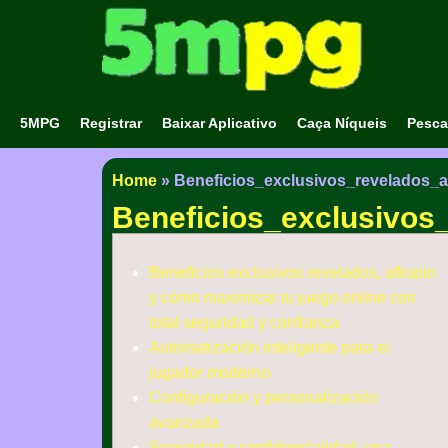
5MPG
Registrar
Baixar Aplicativo
Caça Níqueis
Pesca
Home
»
Beneficios_exclusivos_revelados_
Beneficios_exclusivos
Beneficios exclusivos revelados, afkspin
y cómo maximizar tu juego online con
total seguridad y confianza
Automatización inteligente para el
jugador moderno
Configuración y personalización
avanzada
Seguridad y confidencialidad: una