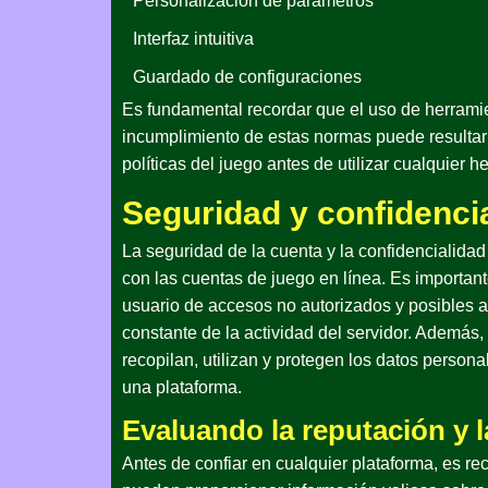
Personalización de parámetros
Interfaz intuitiva
Guardado de configuraciones
Es fundamental recordar que el uso de herramie
incumplimiento de estas normas puede resultar e
políticas del juego antes de utilizar cualquier 
Seguridad y confidencia
La seguridad de la cuenta y la confidencialidad
con las cuentas de juego en línea. Es importan
usuario de accesos no autorizados y posibles at
constante de la actividad del servidor. Además
recopilan, utilizan y protegen los datos persona
una plataforma.
Evaluando la reputación y l
Antes de confiar en cualquier plataforma, es re