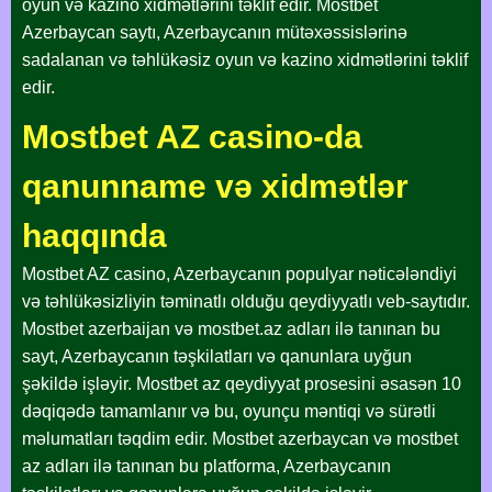
oyun və kazino xidmətlərini təklif edir. Mostbet
Azerbaycan saytı, Azerbaycanın mütəxəssislərinə
sadalanan və təhlükəsiz oyun və kazino xidmətlərini təklif
edir.
Mostbet AZ casino-da
qanunname və xidmətlər
haqqında
Mostbet AZ casino, Azerbaycanın populyar nəticələndiyi
və təhlükəsizliyin təminatlı olduğu qeydiyyatlı veb-saytıdır.
Mostbet azerbaijan və mostbet.az adları ilə tanınan bu
sayt, Azerbaycanın təşkilatları və qanunlara uyğun
şəkildə işləyir. Mostbet az qeydiyyat prosesini əsasən 10
dəqiqədə tamamlanır və bu, oyunçu məntiqi və sürətli
məlumatları təqdim edir. Mostbet azerbaycan və mostbet
az adları ilə tanınan bu platforma, Azerbaycanın