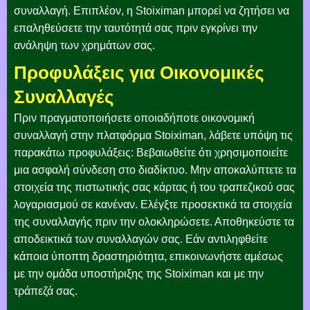
συναλλαγή. Επιπλέον, η Stoiximan μπορεί να ζητήσει να
επαληθεύσετε την ταυτότητά σας πριν εγκρίνει την
ανάληψη των χρημάτων σας.
Προφυλάξεις για Οικονομικές
Συναλλαγές
Πριν πραγματοποιήσετε οποιαδήποτε οικονομική
συναλλαγή στην πλατφόρμα Stoiximan, λάβετε υπόψη τις
παρακάτω προφυλάξεις: Βεβαιωθείτε ότι χρησιμοποιείτε
μια ασφαλή σύνδεση στο διαδίκτυο. Μην αποκαλύπτετε τα
στοιχεία της πιστωτικής σας κάρτας ή του τραπεζικού σας
λογαριασμού σε κανέναν. Ελέγξτε προσεκτικά τα στοιχεία
της συναλλαγής πριν την ολοκληρώσετε. Αποθηκεύστε τα
αποδεικτικά των συναλλαγών σας. Εάν αντιληφθείτε
κάποια ύποπτη δραστηριότητα, επικοινωνήστε αμέσως
με την ομάδα υποστήριξης της Stoiximan και με την
τράπεζά σας.