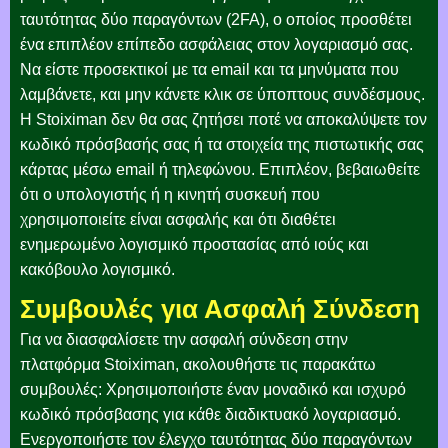
ταυτότητας δύο παραγόντων (2FA), ο οποίος προσθέτει
ένα επιπλέον επίπεδο ασφάλειας στον λογαριασμό σας.
Να είστε προσεκτικοί με τα email και τα μηνύματα που
λαμβάνετε, και μην κάνετε κλικ σε ύποπτους συνδέσμους.
Η Stoiximan δεν θα σας ζητήσει ποτέ να αποκαλύψετε τον
κωδικό πρόσβασής σας ή τα στοιχεία της πιστωτικής σας
κάρτας μέσω email ή τηλεφώνου. Επιπλέον, βεβαιωθείτε
ότι ο υπολογιστής ή η κινητή συσκευή που
χρησιμοποιείτε είναι ασφαλής και ότι διαθέτει
ενημερωμένο λογισμικό προστασίας από ιούς και
κακόβουλο λογισμικό.
Συμβουλές για Ασφαλή Σύνδεση
Για να διασφαλίσετε την ασφαλή σύνδεση στην
πλατφόρμα Stoiximan, ακολουθήστε τις παρακάτω
συμβουλές: Χρησιμοποιήστε έναν μοναδικό και ισχυρό
κωδικό πρόσβασης για κάθε διαδικτυακό λογαριασμό.
Ενεργοποιήστε τον έλεγχο ταυτότητας δύο παραγόντων