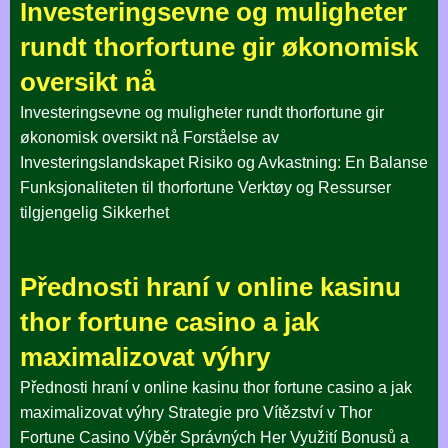
Investeringsevne og muligheter
rundt thorfortune gir økonomisk
oversikt nå
Investeringsevne og muligheter rundt thorfortune gir
økonomisk oversikt nå Forståelse av
Investeringslandskapet Risiko og Avkastning: En Balanse
Funksjonaliteten til thorfortune Verktøy og Ressurser
tilgjengelig Sikkerhet
Přednosti hraní v online kasinu
thor fortune casino a jak
maximalizovat výhry
Přednosti hraní v online kasinu thor fortune casino a jak
maximalizovat výhry Strategie pro Vítězství v Thor
Fortune Casino Výběr Správných Her Využití Bonusů a