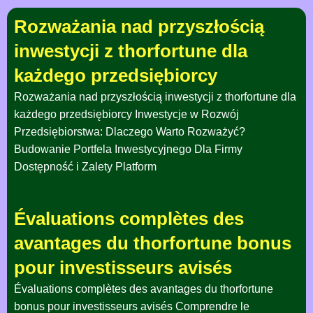
Rozważania nad przyszłością
inwestycji z thorfortune dla
każdego przedsiębiorcy
Rozważania nad przyszłością inwestycji z thorfortune dla
każdego przedsiębiorcy Inwestycje w Rozwój
Przedsiębiorstwa: Dlaczego Warto Rozważyć?
Budowanie Portfela Inwestycyjnego Dla Firmy
Dostępność i Zalety Platform
Évaluations complètes des
avantages du thorfortune bonus
pour investisseurs avisés
Évaluations complètes des avantages du thorfortune
bonus pour investisseurs avisés Comprendre le