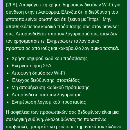
(2FA). Αποφύγετε τη χρήση δημόσιων δικτύων Wi-Fi για
σύνδεση στην πλατφόρμα. Ελέγξτε ότι η διεύθυνση του
ιστότοπου είναι σωστή και ότι ξεκινά με "https". Μην
αποθηκεύετε τον κωδικό πρόσβασής σας στον browser
σας. Αποσυνδεθείτε από τον λογαριασμό σας όταν δεν
τον χρησιμοποιείτε. Ενημερώστε το λογισμικό
προστασίας από ιούς και κακόβουλο λογισμικό τακτικά.
Χρήση ισχυρού κωδικού πρόσβασης
Ενεργοποίηση 2FA
Αποφυγή δημόσιων Wi-Fi
Έλεγχος διεύθυνσης ιστοσελίδας
Μη αποθήκευση κωδικού πρόσβασης
Αποσύνδεση από τον λογαριασμό
Ενημέρωση λογισμικού προστασίας
Η ασφάλεια των προσωπικών σας δεδομένων είναι μια
συλλογική ευθύνη. Ακολουθώντας τις παραπάνω
συμβουλές, μπορείτε να μειώσετε σημαντικά τον κίνδυνο