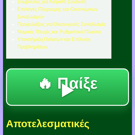
Συμβουλές για Ασφαλή Σύνδεση
Επιλογές Πληρωμής και Οικονομικών
Συναλλαγών
Προφυλάξεις για Οικονομικές Συναλλαγές
Νομικές Πτυχές και Ρυθμιστικό Πλαίσιο
Υποστήριξη Πελατών και Επίλυση
Προβλημάτων
🔥 Παίξε
▶️
Αποτελεσματικές