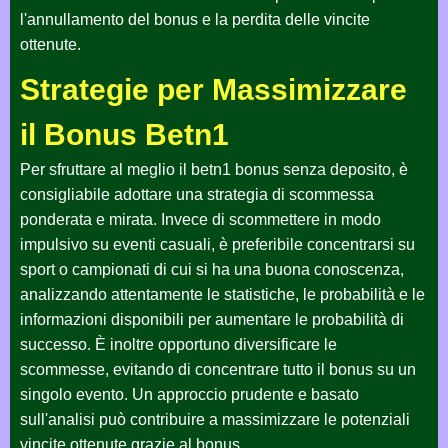
l'annullamento del bonus e la perdita delle vincite
ottenute.
Strategie per Massimizzare
il Bonus Betn1
Per sfruttare al meglio il betn1 bonus senza deposito, è
consigliabile adottare una strategia di scommessa
ponderata e mirata. Invece di scommettere in modo
impulsivo su eventi casuali, è preferibile concentrarsi su
sport o campionati di cui si ha una buona conoscenza,
analizzando attentamente le statistiche, le probabilità e le
informazioni disponibili per aumentare le probabilità di
successo. È inoltre opportuno diversificare le
scommesse, evitando di concentrare tutto il bonus su un
singolo evento. Un approccio prudente e basato
sull'analisi può contribuire a massimizzare le potenziali
vincite ottenute grazie al bonus.