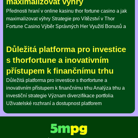
maximalizovat výhry
Přednosti hraní v online kasinu thor fortune casino a jak
maximalizovat výhry Strategie pro Vítězství v Thor
Fortune Casino Výběr Správných Her Využití Bonusů a
Důležitá platforma pro investice
s thorfortune a inovativním
přístupem k finančnímu trhu
Důležitá platforma pro investice s thorfortune a
inovativním přístupem k finančnímu trhu Analýza trhu a
investiční strategie Význam diverzifikace portfolia
Uživatelské rozhraní a dostupnost platforem