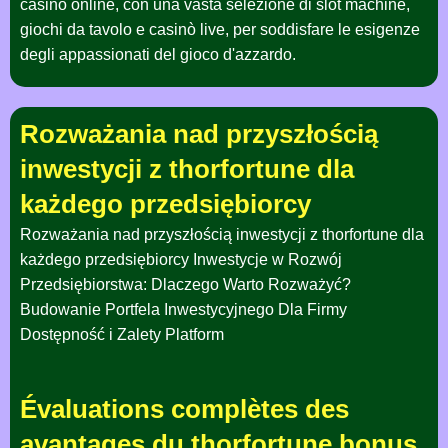
casinò online, con una vasta selezione di slot machine,
giochi da tavolo e casinò live, per soddisfare le esigenze
degli appassionati del gioco d'azzardo.
Rozważania nad przyszłością
inwestycji z thorfortune dla
każdego przedsiębiorcy
Rozważania nad przyszłością inwestycji z thorfortune dla
każdego przedsiębiorcy Inwestycje w Rozwój
Przedsiębiorstwa: Dlaczego Warto Rozważyć?
Budowanie Portfela Inwestycyjnego Dla Firmy
Dostępność i Zalety Platform
Évaluations complètes des
avantages du thorfortune bonus