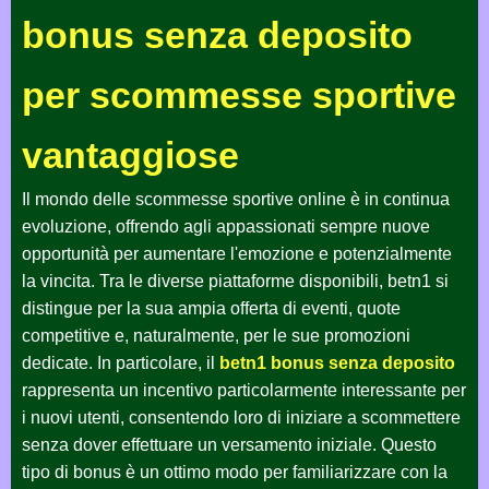
bonus senza deposito
per scommesse sportive
vantaggiose
Il mondo delle scommesse sportive online è in continua
evoluzione, offrendo agli appassionati sempre nuove
opportunità per aumentare l'emozione e potenzialmente
la vincita. Tra le diverse piattaforme disponibili, betn1 si
distingue per la sua ampia offerta di eventi, quote
competitive e, naturalmente, per le sue promozioni
dedicate. In particolare, il
betn1 bonus senza deposito
rappresenta un incentivo particolarmente interessante per
i nuovi utenti, consentendo loro di iniziare a scommettere
senza dover effettuare un versamento iniziale. Questo
tipo di bonus è un ottimo modo per familiarizzare con la