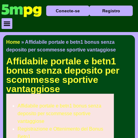
Conecte-se
Registro
Baixar Aplicativo
Caça Níqueis
Cassino Ao Vivo
Home
»
Affidabile portale e betn1 bonus senza
deposito per scommesse sportive vantaggiose
Affidabile portale e betn1
bonus senza deposito per
scommesse sportive
vantaggiose
Affidabile portale e betn1 bonus senza
deposito per scommesse sportive
vantaggiose
Registrazione e Ottenimento del Bonus
Betn1