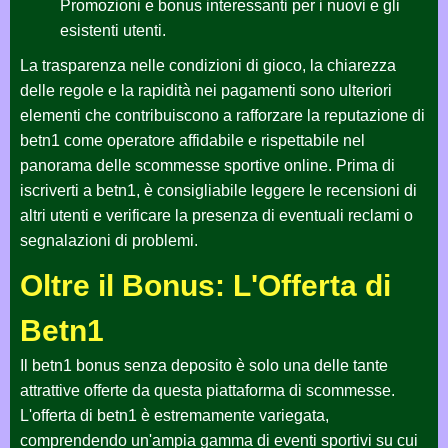
Promozioni e bonus interessanti per i nuovi e gli
esistenti utenti.
La trasparenza nelle condizioni di gioco, la chiarezza
delle regole e la rapidità nei pagamenti sono ulteriori
elementi che contribuiscono a rafforzare la reputazione di
betn1 come operatore affidabile e rispettabile nel
panorama delle scommesse sportive online. Prima di
iscriverti a betn1, è consigliabile leggere le recensioni di
altri utenti e verificare la presenza di eventuali reclami o
segnalazioni di problemi.
Oltre il Bonus: L'Offerta di
Betn1
Il betn1 bonus senza deposito è solo una delle tante
attrattive offerte da questa piattaforma di scommesse.
L'offerta di betn1 è estremamente variegata,
comprendendo un'ampia gamma di eventi sportivi su cui