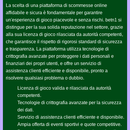
La scelta di una piattaforma di scommesse online
affidabile e sicura è fondamentale per garantire
un'esperienza di gioco piacevole e senza rischi. betn1 si
distingue per la sua solida reputazione nel settore, grazie
alla sua licenza di gioco rilasciata da autorità competenti,
che garantisce il rispetto di rigorosi standard di sicurezza
e trasparenza. La piattaforma utilizza tecnologie di
crittografia avanzate per proteggere i dati personali e
finanziari dei propri utenti, e offre un servizio di
assistenza clienti efficiente e disponibile, pronto a
risolvere qualsiasi problema o dubbio.
Licenza di gioco valida e rilasciata da autorità
competenti.
Tecnologie di crittografia avanzate per la sicurezza
dei dati.
Servizio di assistenza clienti efficiente e disponibile.
Ampia offerta di eventi sportivi e quote competitive.