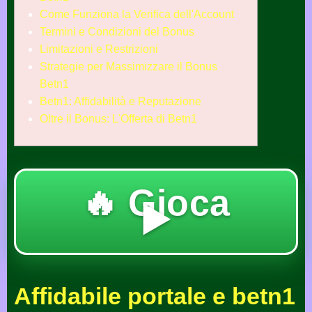
Come Funziona la Verifica dell'Account
Termini e Condizioni del Bonus
Limitazioni e Restrizioni
Strategie per Massimizzare il Bonus
Betn1
Betn1: Affidabilità e Reputazione
Oltre il Bonus: L'Offerta di Betn1
🔥 Gioca
▶️
Affidabile portale e betn1