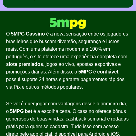
O
5MPG Cassino
é a nova sensação entre os jogadores
brasileiros que buscam diversão, segurança e lucros
reais. Com uma plataforma moderna e 100% em
português, o site oferece uma experiência completa com
slots premiados
, jogos ao vivo, apostas esportivas e
promoções diárias. Além disso, o
5MPG é confiável
,
possui suporte 24 horas e garante pagamentos rápidos
via Pix e outros métodos populares.
Se você quer jogar com vantagens desde o primeiro dia,
o
5MPG bet
é a escolha certa. O cassino oferece bônus
generosos de boas-vindas, cashback semanal e rodadas
grátis para quem se cadastra. Tudo isso com acesso
direto pelo app oficial, disponível para Android e iOS.