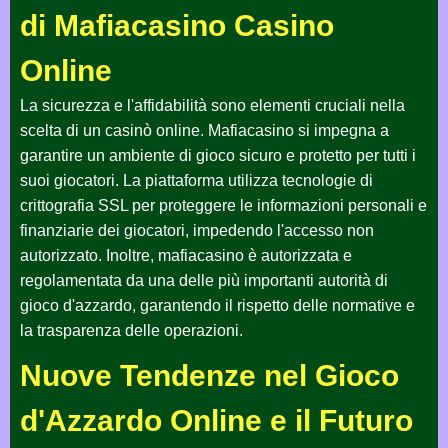
di Mafiacasino Casino
Online
La sicurezza e l'affidabilità sono elementi cruciali nella
scelta di un casinò online. Mafiacasino si impegna a
garantire un ambiente di gioco sicuro e protetto per tutti i
suoi giocatori. La piattaforma utilizza tecnologie di
crittografia SSL per proteggere le informazioni personali e
finanziarie dei giocatori, impedendo l'accesso non
autorizzato. Inoltre, mafiacasino è autorizzata e
regolamentata da una delle più importanti autorità di
gioco d'azzardo, garantendo il rispetto delle normative e
la trasparenza delle operazioni.
Nuove Tendenze nel Gioco
d'Azzardo Online e il Futuro