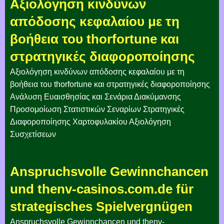
Αξιολόγηση κινδύνων
απόδοσης κεφαλαίου με τη
βοήθεια του thorfortune και
στρατηγικές διαφοροποίησης
Αξιολόγηση κινδύνων απόδοσης κεφαλαίου με τη
βοήθεια του thorfortune και στρατηγικές διαφοροποίησης
Ανάλυση Ευαισθησίας και Σενάρια Διακύμανσης
Προσομοίωση Στατιστικών Σεναρίων Στρατηγικές
Διαφοροποίησης Χαρτοφυλακίου Αξιολόγηση
Συσχετίσεων
Anspruchsvolle Gewinnchancen
und thenv-casinos.com.de für
strategisches Spielvergnügen
Anspruchsvolle Gewinnchancen und thenv-