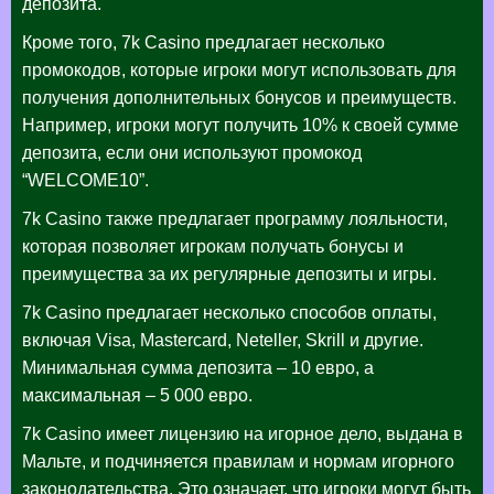
депозита.
Кроме того, 7k Casino предлагает несколько
промокодов, которые игроки могут использовать для
получения дополнительных бонусов и преимуществ.
Например, игроки могут получить 10% к своей сумме
депозита, если они используют промокод
“WELCOME10”.
7k Casino также предлагает программу лояльности,
которая позволяет игрокам получать бонусы и
преимущества за их регулярные депозиты и игры.
7k Casino предлагает несколько способов оплаты,
включая Visa, Mastercard, Neteller, Skrill и другие.
Минимальная сумма депозита – 10 евро, а
максимальная – 5 000 евро.
7k Casino имеет лицензию на игорное дело, выдана в
Мальте, и подчиняется правилам и нормам игорного
законодательства. Это означает, что игроки могут быть