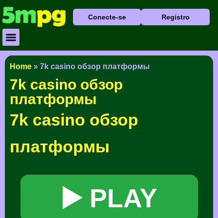
Conecte-se
Registro
Baixar Aplicativo
Caça Níqueis
Cassino Ao Vivo
Home
»
7k casino обзор платформы
7k casino обзор
платформы
7k casino обзор
платформы
▶️ PLAY