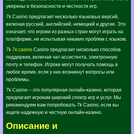
уверены в безопасности и честности игр.
7k Casino предлагает несколько языковых версий,
включая русский, английский, немецкий и другие. Это
означает, что игроки из разных стран могут играть на
платформе, не испытывая никаких проблем с языком.
7k
7к casino
Casino предлагает несколько способов
поддержки, включая чат-ассистента, электронную
почту и телефон. Игроки могут получать помощь в
любое время, если у них возникнут вопросы или
проблемы.
7k Casino – это популярная онлайн-казино, которая
предлагает игрокам широкий спектр игр и услуг. Мы
рекомендуем вам попробовать 7k Casino, если вы
ищете надежную и честную онлайн-казино.
Описание и