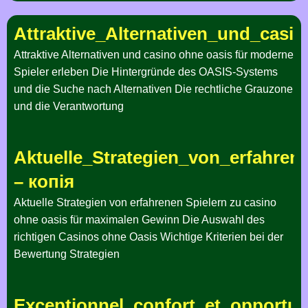
Attraktive_Alternativen_und_casi
Attraktive Alternativen und casino ohne oasis für moderne
Spieler erleben Die Hintergründe des OASIS-Systems
und die Suche nach Alternativen Die rechtliche Grauzone
und die Verantwortung
Aktuelle_Strategien_von_erfahre
– копія
Aktuelle Strategien von erfahrenen Spielern zu casino
ohne oasis für maximalen Gewinn Die Auswahl des
richtigen Casinos ohne Oasis Wichtige Kriterien bei der
Bewertung Strategien
Exceptionnel_confort_et_opportun