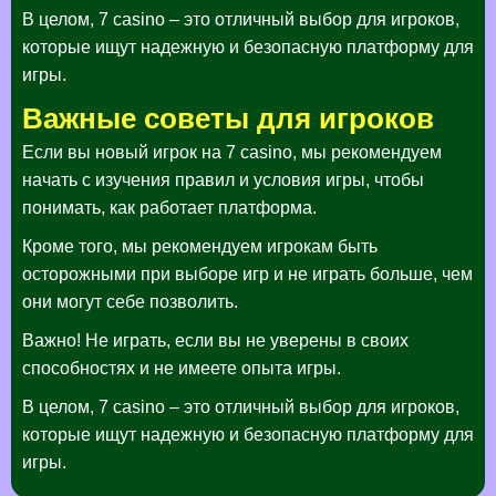
В целом, 7 casino – это отличный выбор для игроков,
которые ищут надежную и безопасную платформу для
игры.
Важные советы для игроков
Если вы новый игрок на 7 casino, мы рекомендуем
начать с изучения правил и условия игры, чтобы
понимать, как работает платформа.
Кроме того, мы рекомендуем игрокам быть
осторожными при выборе игр и не играть больше, чем
они могут себе позволить.
Важно! Не играть, если вы не уверены в своих
способностях и не имеете опыта игры.
В целом, 7 casino – это отличный выбор для игроков,
которые ищут надежную и безопасную платформу для
игры.