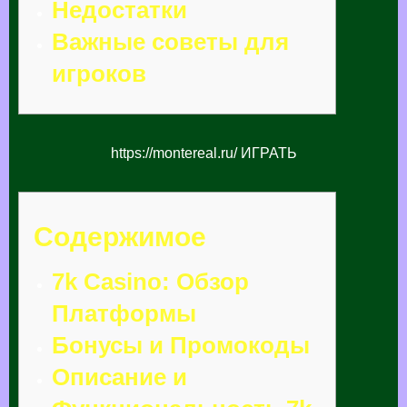
Недостатки
Важные советы для
игроков
https://montereal.ru/ ИГРАТЬ
Содержимое
7k
Casino: Обзор
Платформы
Бонусы
и Промокоды
Описание
и