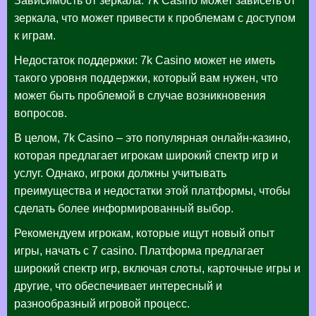
Зависимость от зеркала: 7k Casino может зависеть от
зеркала, что может привести к проблемам с доступом
к играм.
Недостаток поддержки: 7k Casino может не иметь
такого уровня поддержки, который вам нужен, что
может быть проблемой в случае возникновения
вопросов.
В целом, 7k Casino – это популярная онлайн-казино,
которая предлагает игрокам широкий спектр игр и
услуг. Однако, игроки должны учитывать
преимущества и недостатки этой платформы, чтобы
сделать более информированный выбор.
Рекомендуем игрокам, которые ищут новый опыт
игры, начать с 7 casino. Платформа предлагает
широкий спектр игр, включая слоты, карточные игры и
другие, что обеспечивает интересный и
разнообразный игровой процесс.