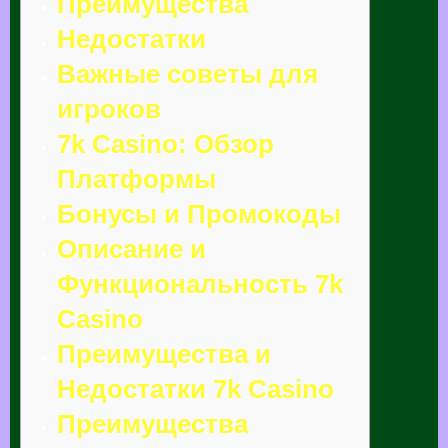
Преимущества
Недостатки
Важные
советы для
игроков
7k Casino: Обзор
Платформы
Бонусы и Промокоды
Описание и
Функциональность 7k
Casino
Преимущества и
Недостатки 7k Casino
Преимущества